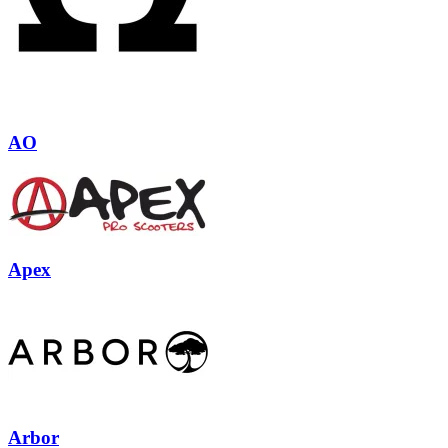
AO
Apex
Arbor