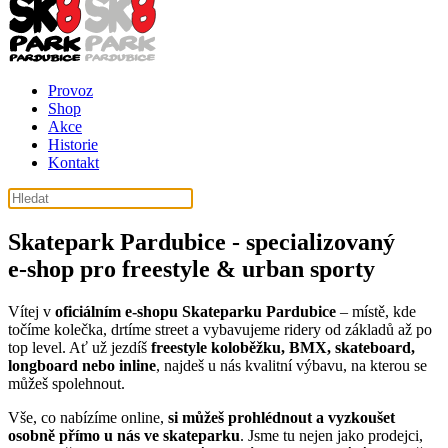
Provoz
Shop
Akce
Historie
Kontakt
košík ( košík je prázdný )
Skatepark Pardubice - specializovaný
e‑shop pro freestyle & urban sporty
Vítej v
oficiálním e‑shopu Skateparku Pardubice
– místě, kde
točíme kolečka, drtíme street a vybavujeme ridery od základů až po
top level. Ať už jezdíš
freestyle koloběžku, BMX, skateboard,
longboard nebo inline
, najdeš u nás kvalitní výbavu, na kterou se
můžeš spolehnout.
Vše, co nabízíme online,
si můžeš prohlédnout a vyzkoušet
osobně přímo u nás ve skateparku
. Jsme tu nejen jako prodejci,