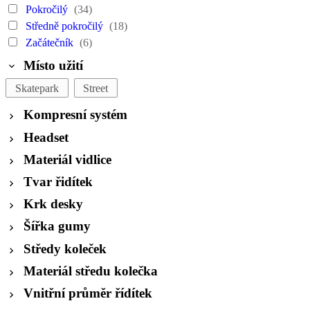
Pokročilý
(34)
Středně pokročilý
(18)
Začátečník
(6)
Místo užití
Skatepark
Street
Kompresní systém
Headset
Materiál vidlice
Tvar řidítek
Krk desky
Šířka gumy
Středy koleček
Materiál středu kolečka
Vnitřní průměr řídítek