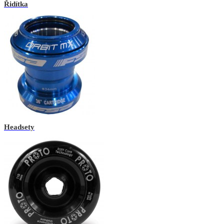
Řidítka
Headsety