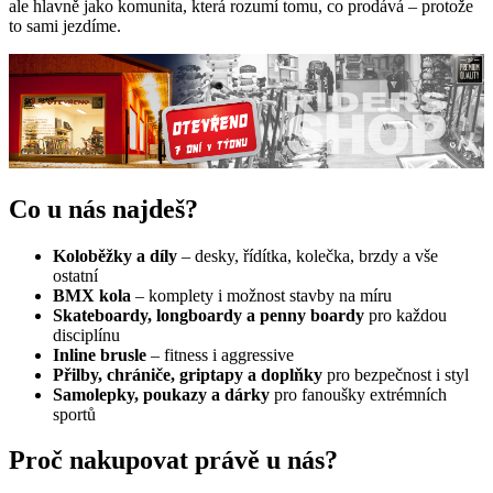
ale hlavně jako komunita, která rozumí tomu, co prodává – protože
to sami jezdíme.
Co u nás najdeš?
Koloběžky a díly
– desky, řídítka, kolečka, brzdy a vše
ostatní
BMX kola
– komplety i možnost stavby na míru
Skateboardy, longboardy a penny boardy
pro každou
disciplínu
Inline brusle
– fitness i aggressive
Přilby, chrániče, griptapy a doplňky
pro bezpečnost i styl
Samolepky, poukazy a dárky
pro fanoušky extrémních
sportů
Proč nakupovat právě u nás?