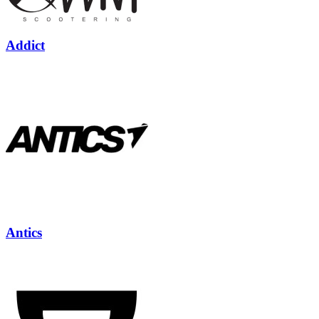
Addict
Antics