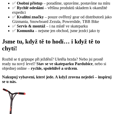
✅
Osobní přístup
– poradíme, upravíme, postavíme na míru
✅
Rychlé odeslání
– většina produktů skladem k okamžité
expedici
✅
Kvalitní značky
– pouze ověřený gear od distributorů jako
Gizmania, Snowboard Zezula, Powerslide, TBB Bike
✅
Servis & montáž
– i na místě ve skateparku
✅
Komunita
– nejsme jen obchod, jsme jezdci jako ty
Jsme tu, když tě to hodí… i když tě to
chytí!
Rozbil se ti griptape při ježdění? Uletěla brzda? Nebo jsi prostě
ready na nový level?
Stav se ve skateparku Pardubice
, nebo si
objednej online –
rychle, spolehlivě a srdcem
.
Nakupuj vybavení, které jede. A když zrovna nejedeš – inspiruj
se u nás.