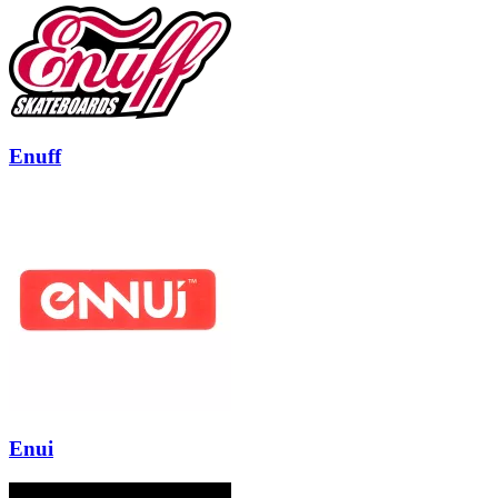
Enuff
Enui