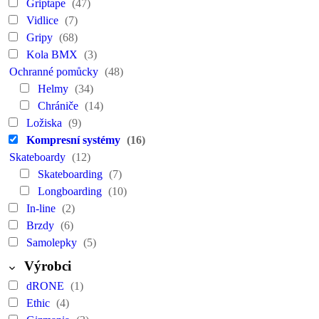
Griptape
(47)
Vidlice
(7)
Gripy
(68)
Kola BMX
(3)
Ochranné pomůcky
(48)
Helmy
(34)
Chrániče
(14)
Ložiska
(9)
Kompresní systémy
(16)
Skateboardy
(12)
Skateboarding
(7)
Longboarding
(10)
In-line
(2)
Brzdy
(6)
Samolepky
(5)
Výrobci
dRONE
(1)
Ethic
(4)