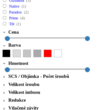
Gizmania
(3)
Native
(1)
Paradox
(2)
Prime
(4)
Tilt
(1)
Cena
Barva
Hmotnost
SCS / Objímka - Počet šroubů
Velikost šroubu
Velikost imbusu
Redukce
Vtlačené závity