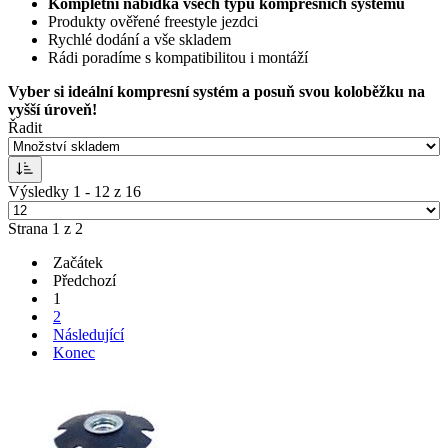
Kompletní nabídka všech typů kompresních systémů
Produkty ověřené freestyle jezdci
Rychlé dodání a vše skladem
Rádi poradíme s kompatibilitou i montáží
Vyber si ideální kompresní systém a posuň svou koloběžku na
vyšší úroveň!
Řadit
Výsledky 1 - 12 z 16
Strana 1 z 2
Začátek
Předchozí
1
2
Následující
Konec