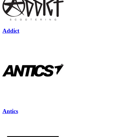
Addict
Antics