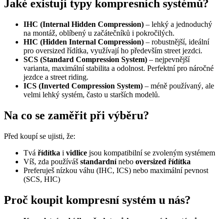
Jaké existují typy kompresních systémů?
IHC (Internal Hidden Compression)
– lehký a jednoduchý
na montáž, oblíbený u začátečníků i pokročilých.
HIC (Hidden Internal Compression)
– robustnější, ideální
pro oversized řídítka, využívají ho především street jezdci.
SCS (Standard Compression System)
– nejpevnější
varianta, maximální stabilita a odolnost. Perfektní pro náročné
jezdce a street riding.
ICS (Inverted Compression System)
– méně používaný, ale
velmi lehký systém, často u starších modelů.
Na co se zaměřit při výběru?
Před koupí se ujisti, že:
Tvá
řídítka
i
vidlice
jsou kompatibilní se zvoleným systémem
Víš, zda používáš
standardní
nebo
oversized řídítka
Preferuješ nízkou váhu (IHC, ICS) nebo maximální pevnost
(SCS, HIC)
Proč koupit kompresní systém u nás?