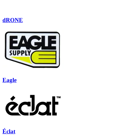
dRONE
Eagle
Éclat