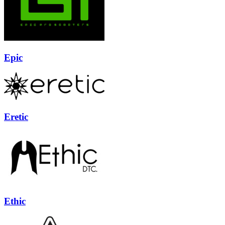
Epic
Eretic
Ethic