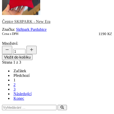
Čepice SK8PARK - New Era
Značka:
Sk8park Pardubice
Cena s DPH
1190 Kč
Množství:
Vložit do košíku
Strana 1 z 3
Začátek
Předchozí
1
2
3
Následující
Konec