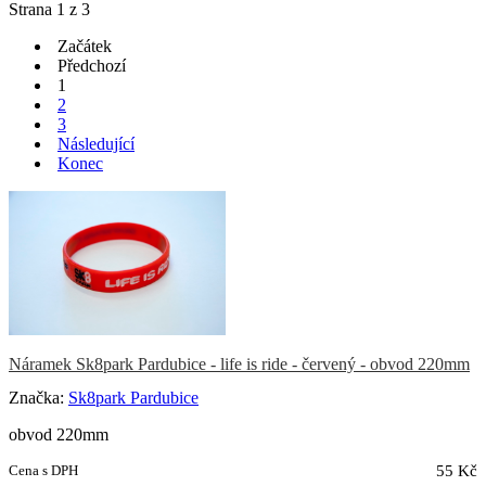
Strana 1 z 3
Začátek
Předchozí
1
2
3
Následující
Konec
Náramek Sk8park Pardubice - life is ride - červený - obvod 220mm
Značka:
Sk8park Pardubice
obvod 220mm
Cena s DPH
55 Kč