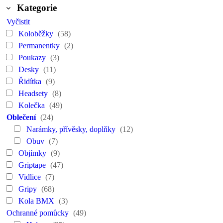
Kategorie
Vyčistit
Koloběžky
(58)
Permanentky
(2)
Poukazy
(3)
Desky
(11)
Řidítka
(9)
Headsety
(8)
Kolečka
(49)
Oblečení
(24)
Narámky, přívěsky, doplňky
(12)
Obuv
(7)
Objímky
(9)
Griptape
(47)
Vidlice
(7)
Gripy
(68)
Kola BMX
(3)
Ochranné pomůcky
(49)