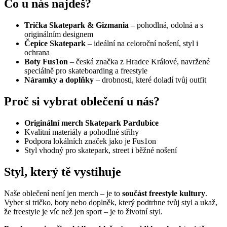
Co u nás najdeš?
Trička Skatepark & Gizmania
– pohodlná, odolná a s
originálním designem
Čepice Skatepark
– ideální na celoroční nošení, styl i
ochrana
Boty Fus1on
– česká značka z Hradce Králové, navržené
speciálně pro skateboarding a freestyle
Náramky a doplňky
– drobnosti, které doladí tvůj outfit
Proč si vybrat oblečení u nás?
Originální merch Skatepark Pardubice
Kvalitní materiály a pohodlné střihy
Podpora lokálních značek jako je Fus1on
Styl vhodný pro skatepark, street i běžné nošení
Styl, který tě vystihuje
Naše oblečení není jen merch – je to
součást freestyle kultury
.
Vyber si tričko, boty nebo doplněk, který podtrhne tvůj styl a ukaž,
že freestyle je víc než jen sport – je to životní styl.