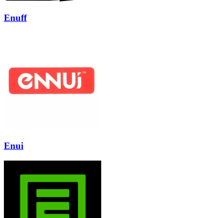
Enuff
Enui