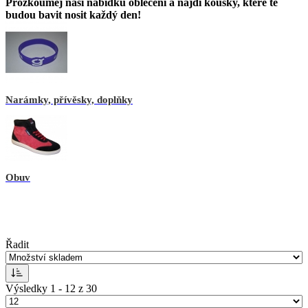
Prozkoumej naši nabídku oblečení a najdi kousky, které tě
budou bavit nosit každý den!
Narámky, přívěsky, doplňky
Obuv
Řadit
Výsledky 1 - 12 z 30