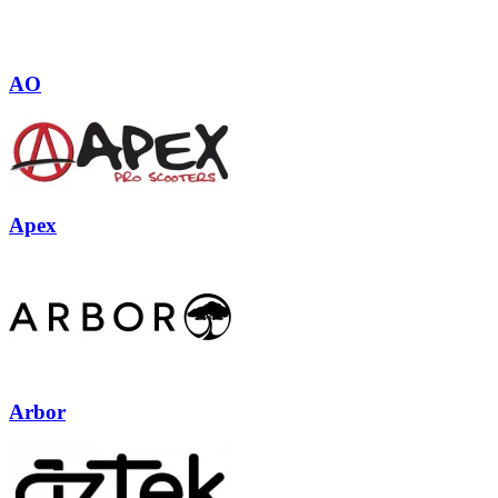
AO
Apex
Arbor