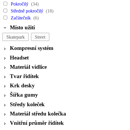
Pokročilý
(34)
Středně pokročilý
(18)
Začátečník
(6)
Místo užití
Skatepark
Street
Kompresní systém
Headset
Materiál vidlice
Tvar řidítek
Krk desky
Šířka gumy
Středy koleček
Materiál středu kolečka
Vnitřní průměr řídítek