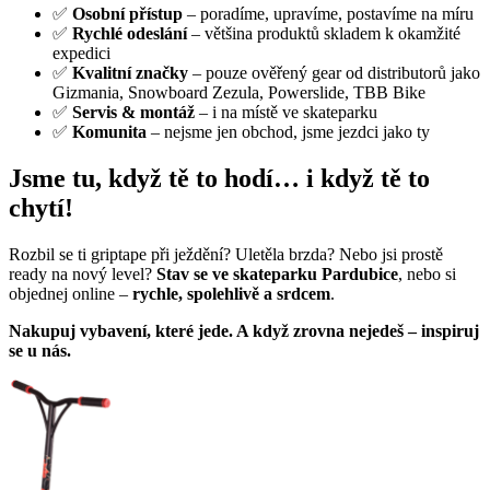
✅
Osobní přístup
– poradíme, upravíme, postavíme na míru
✅
Rychlé odeslání
– většina produktů skladem k okamžité
expedici
✅
Kvalitní značky
– pouze ověřený gear od distributorů jako
Gizmania, Snowboard Zezula, Powerslide, TBB Bike
✅
Servis & montáž
– i na místě ve skateparku
✅
Komunita
– nejsme jen obchod, jsme jezdci jako ty
Jsme tu, když tě to hodí… i když tě to
chytí!
Rozbil se ti griptape při ježdění? Uletěla brzda? Nebo jsi prostě
ready na nový level?
Stav se ve skateparku Pardubice
, nebo si
objednej online –
rychle, spolehlivě a srdcem
.
Nakupuj vybavení, které jede. A když zrovna nejedeš – inspiruj
se u nás.