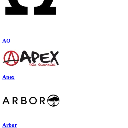
AO
Apex
Arbor