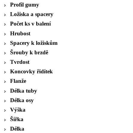
Profil gumy
Ložiska a spacery
Počet ks v balení
Hrubost
Spacery k ložiskům
Šrouby k brzdě
Tvrdost
Koncovky řidítek
Flanže
Délka tuby
Délka osy
Výška
Šířka
Délka