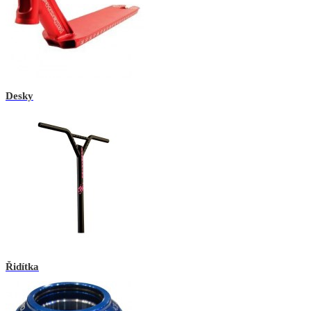
Desky
Řidítka