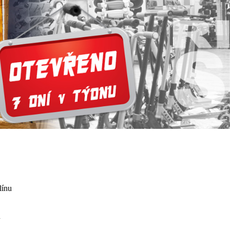
línu
ů