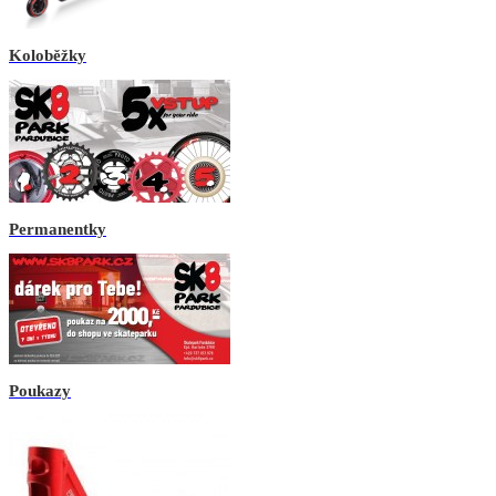
Koloběžky
Permanentky
Poukazy