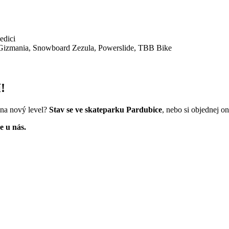
edici
o Gizmania, Snowboard Zezula, Powerslide, TBB Bike
!
y na nový level?
Stav se ve skateparku Pardubice
, nebo si objednej o
e u nás.