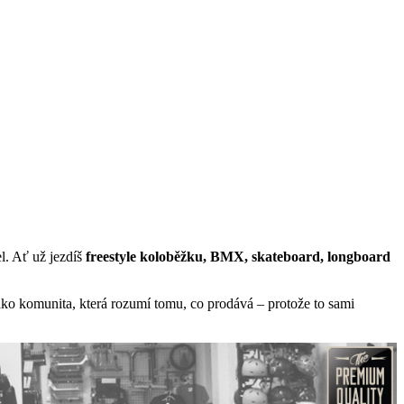
košík ( košík je prázdný )
l. Ať už jezdíš
freestyle koloběžku, BMX, skateboard, longboard
 jako komunita, která rozumí tomu, co prodává – protože to sami