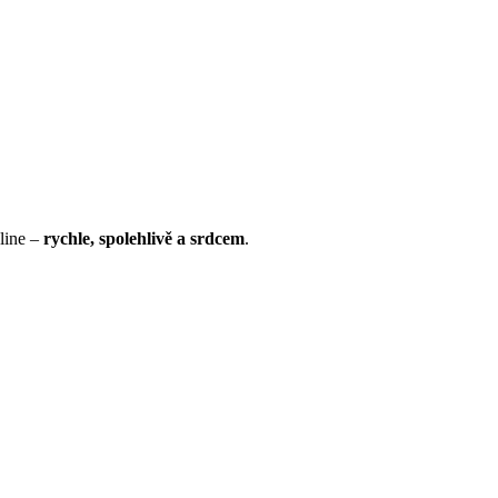
nline –
rychle, spolehlivě a srdcem
.