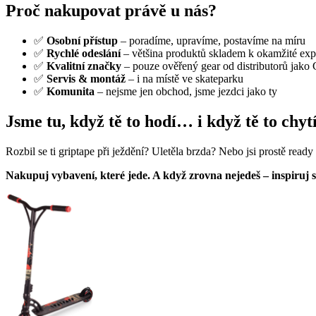
Proč nakupovat právě u nás?
✅
Osobní přístup
– poradíme, upravíme, postavíme na míru
✅
Rychlé odeslání
– většina produktů skladem k okamžité exp
✅
Kvalitní značky
– pouze ověřený gear od distributorů jak
✅
Servis & montáž
– i na místě ve skateparku
✅
Komunita
– nejsme jen obchod, jsme jezdci jako ty
Jsme tu, když tě to hodí… i když tě to chytí
Rozbil se ti griptape při ježdění? Uletěla brzda? Nebo jsi prostě read
Nakupuj vybavení, které jede. A když zrovna nejedeš – inspiruj s