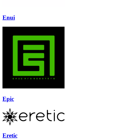
Enui
Epic
Eretic