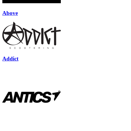
Above
Addict