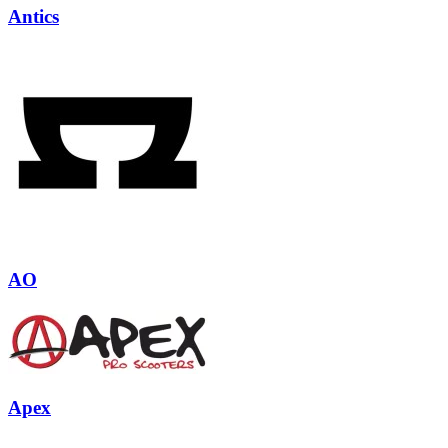
Antics
AO
Apex