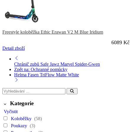
Freestyle koloběžka Ethic Erawan V2 M Blue Iridium
6089 Kč
Detail zboží
Chránič zubů Safe Jawz Marvel Spider-Gwen
Zpět na: Ochranné pomůcky
Helma Fasen TriFlow Matte White
Kategorie
Vyčistit
Koloběžky
(58)
Poukazy
(3)