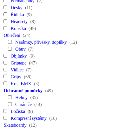
Permanentky
(2)
Desky
(11)
Řidítka
(9)
Headsety
(8)
Kolečka
(49)
Oblečení
(24)
Narámky, přívěsky, doplňky
(12)
Obuv
(7)
Objímky
(9)
Griptape
(47)
Vidlice
(7)
Gripy
(68)
Kola BMX
(3)
Ochranné pomůcky
(49)
Helmy
(35)
Chrániče
(14)
Ložiska
(9)
Kompresní systémy
(16)
Skateboardy
(12)