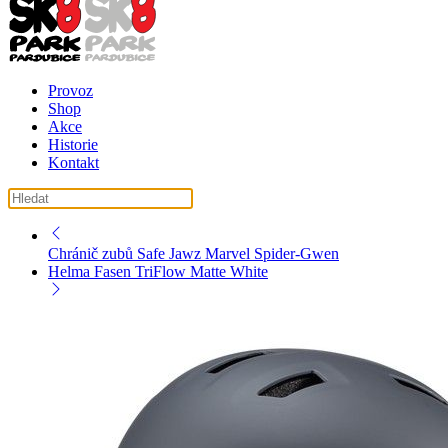
Provoz
Shop
Akce
Historie
Kontakt
košík ( košík je prázdný )
Chránič zubů Safe Jawz Marvel Spider-Gwen
Helma Fasen TriFlow Matte White