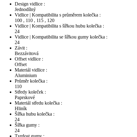
Design vidlice :
Jednodílný
Vidlice | Kompatibilita s průměrem kolečka :
100
,
110
,
115
,
120
Vidlice | Kompatibilita s šířkou hubu kolečka :
24
Vidlice | Kompatibilita se šířkou gumy kolečka :
24
Závit :
Bezzávitová
Offset vidlice :
Offset
Materiál vidlice :
Aluminium
Průměr kolečka :
110
Středy koleček :
Paprskové
Materiál středu kolečka :
Hliník
Šířka hubu kolečka :
24
Šířka gumy :
24
Tvrdost gumy :