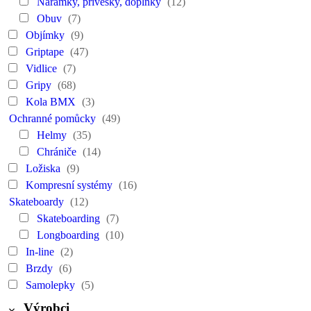
Narámky, přívěsky, doplňky
(12)
Obuv
(7)
Objímky
(9)
Griptape
(47)
Vidlice
(7)
Gripy
(68)
Kola BMX
(3)
Ochranné pomůcky
(49)
Helmy
(35)
Chrániče
(14)
Ložiska
(9)
Kompresní systémy
(16)
Skateboardy
(12)
Skateboarding
(7)
Longboarding
(10)
In-line
(2)
Brzdy
(6)
Samolepky
(5)
Výrobci