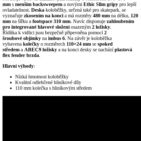
mm
s
menším backsweepem
a novými
Ethic Slim gripy
pro lepší
ovladatelnost.
Deska
koloběžky, určená také pro skatepark, se
vyznačuje
zkosením na konci
a má rozměry
480 mm
na délku,
120
mm
na šířku a
footspace
310 mm
. Navíc disponuje
zahloubením
pro integrované
hlavové složení
osazeným
2
ložisky
.
Řídítka k vidlici jsou bezpečně připevněna pomocí
2
šroubové
objímky
na
imbus 6
. Na závěr je koloběžka
vybavena
kolečky
o rozměrech
110×24 mm
se
spoked
středem
a
ABEC9 ložisky
a na konci desky se nachází
plastová
flex fender brzda
.
Hlavní výhody
:
Nízká hmotnost koloběžky
Kvalitní odlehčené hliníkové díly
110 mm kolečka s hliníkovým středem