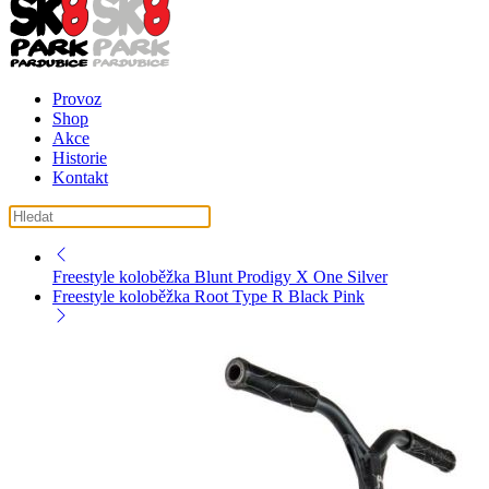
Provoz
Shop
Akce
Historie
Kontakt
košík ( košík je prázdný )
Freestyle koloběžka Blunt Prodigy X One Silver
Freestyle koloběžka Root Type R Black Pink