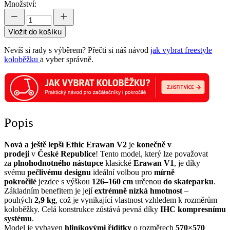
Množství:
Vložit do košíku
Nevíš si rady s výběrem? Přečti si náš návod
jak vybrat freestyle
koloběžku
a vyber správně.
Popis
Nová a ještě lepší Ethic Erawan V2
je
konečně v
prodeji
v
České Republice
! Tento model, který lze považovat
za
plnohodnotného nástupce
klasické
Erawan V1
, je díky
svému
pečlivému designu
ideální volbou pro
mírně
pokročilé
jezdce s výškou
126–160 cm
určenou
do skateparku
.
Základním benefitem je její
extrémně nízká hmotnost
–
pouhých
2,9 kg
, což je vynikající vlastnost vzhledem k rozměrům
koloběžky. Celá konstrukce zůstává pevná díky
IHC
kompresnímu
systému
.
Model je vybaven
hliníkovými řídítky
o rozměrech
570×570