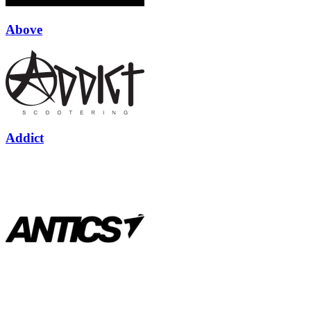
Above
Addict