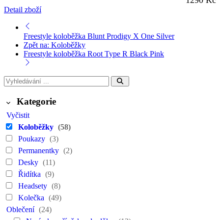
1290 Kč
Detail zboží
Freestyle koloběžka Blunt Prodigy X One Silver
Zpět na: Koloběžky
Freestyle koloběžka Root Type R Black Pink
Kategorie
Vyčistit
Koloběžky
(58)
Poukazy
(3)
Permanentky
(2)
Desky
(11)
Řidítka
(9)
Headsety
(8)
Kolečka
(49)
Oblečení
(24)