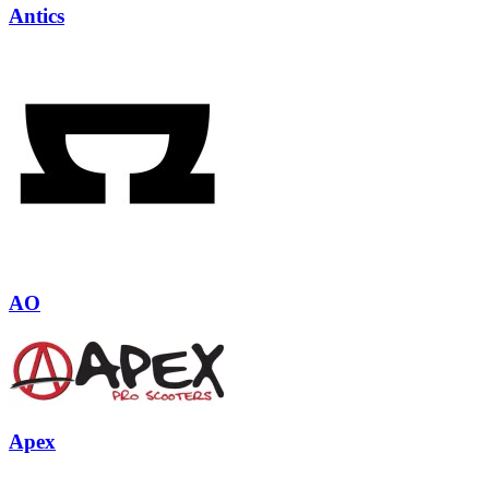
Antics
AO
Apex