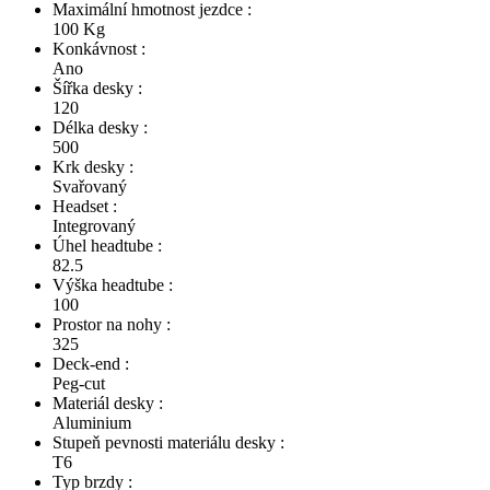
Maximální hmotnost jezdce :
100 Kg
Konkávnost :
Ano
Šířka desky :
120
Délka desky :
500
Krk desky :
Svařovaný
Headset :
Integrovaný
Úhel headtube :
82.5
Výška headtube :
100
Prostor na nohy :
325
Deck-end :
Peg-cut
Materiál desky :
Aluminium
Stupeň pevnosti materiálu desky :
T6
Typ brzdy :