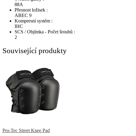
88A
Přesnost ložisek :
ABEC 9
Kompresní systém :
IHC
SCS / Objímka - Počet šroubů :
2
Související produkty
Pro-Tec Street Knee Pad