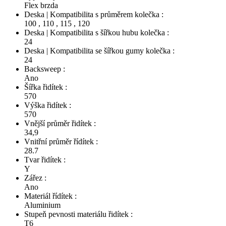
Flex brzda
Deska | Kompatibilita s průměrem kolečka :
100
,
110
,
115
,
120
Deska | Kompatibilita s šířkou hubu kolečka :
24
Deska | Kompatibilita se šířkou gumy kolečka :
24
Backsweep :
Ano
Šířka řidítek :
570
Výška řidítek :
570
Vnější průměr řidítek :
34,9
Vnitřní průměr řídítek :
28.7
Tvar řidítek :
Y
Zářez :
Ano
Materiál řídítek :
Aluminium
Stupeň pevnosti materiálu řidítek :
T6