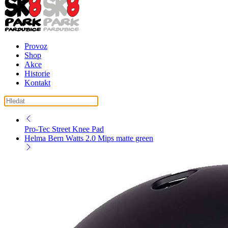
Provoz
Shop
Akce
Historie
Kontakt
košík ( košík je prázdný )
Pro-Tec Street Knee Pad
Helma Bern Watts 2.0 Mips matte green