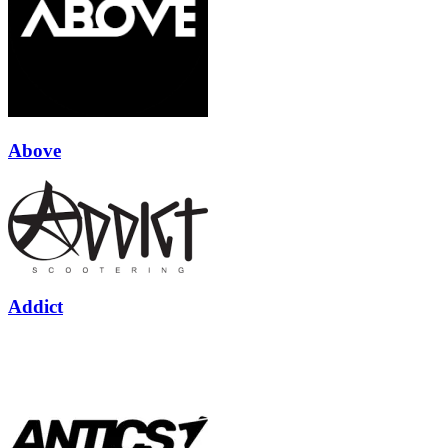
Above
Addict