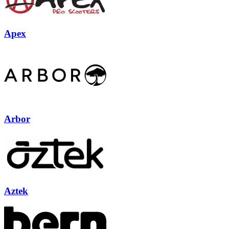
Apex
Arbor
Aztek