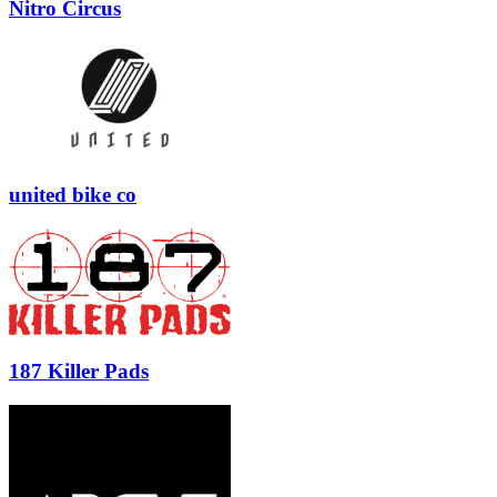
Nitro Circus
united bike co
187 Killer Pads