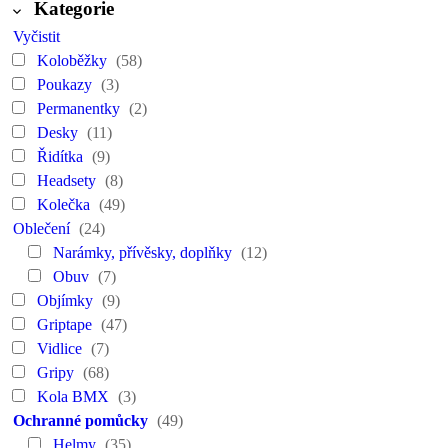
Kategorie
Vyčistit
Koloběžky
(58)
Poukazy
(3)
Permanentky
(2)
Desky
(11)
Řidítka
(9)
Headsety
(8)
Kolečka
(49)
Oblečení
(24)
Narámky, přívěsky, doplňky
(12)
Obuv
(7)
Objímky
(9)
Griptape
(47)
Vidlice
(7)
Gripy
(68)
Kola BMX
(3)
Ochranné pomůcky
(49)
Helmy
(35)