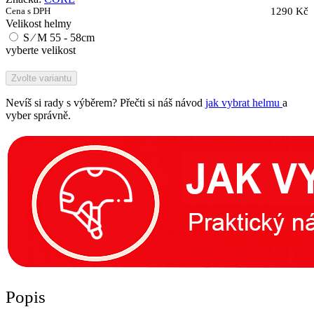
Cena s DPH
1290 Kč
Velikost helmy
S ∕ M 55 - 58cm
vyberte velikost
Zvolte variantu
Nevíš si rady s výběrem? Přečti si náš návod
jak vybrat helmu
a
vyber správně.
Popis