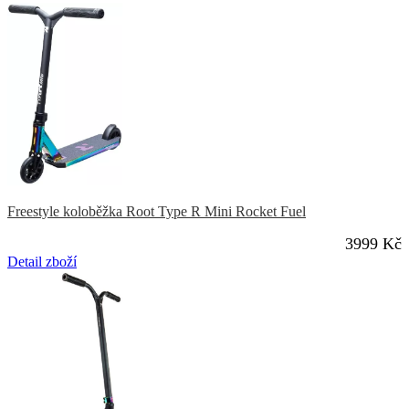
Freestyle koloběžka Root Type R Mini Rocket Fuel
3999 Kč
Detail zboží