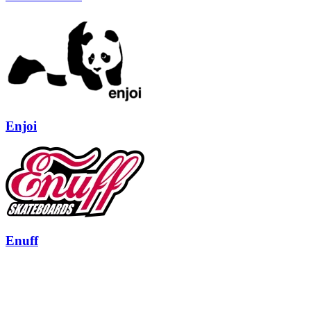
Enjoi
Enuff