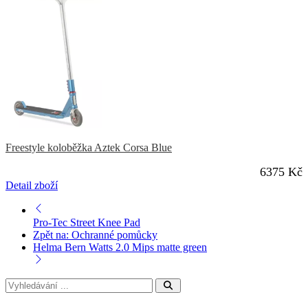
Freestyle koloběžka Aztek Corsa Blue
6375 Kč
Detail zboží
Pro-Tec Street Knee Pad
Zpět na: Ochranné pomůcky
Helma Bern Watts 2.0 Mips matte green