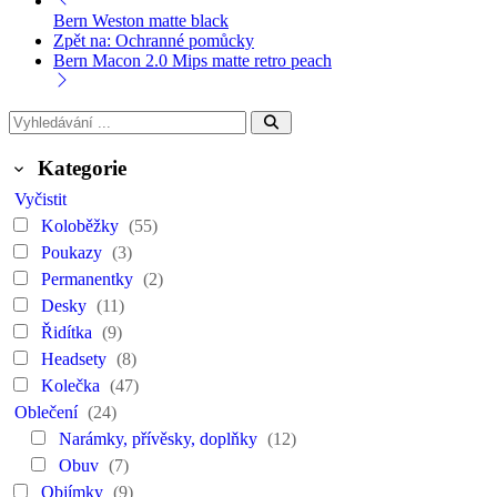
Bern Weston matte black
Zpět na: Ochranné pomůcky
Bern Macon 2.0 Mips matte retro peach
Kategorie
Vyčistit
Koloběžky
(55)
Poukazy
(3)
Permanentky
(2)
Desky
(11)
Řidítka
(9)
Headsety
(8)
Kolečka
(47)
Oblečení
(24)
Narámky, přívěsky, doplňky
(12)
Obuv
(7)
Objímky
(9)