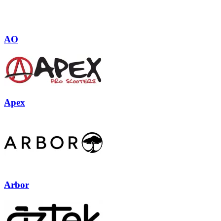
AO
Apex
Arbor