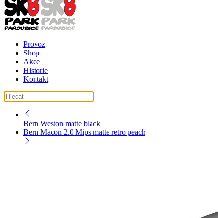
Provoz
Shop
Akce
Historie
Kontakt
košík ( košík je prázdný )
Bern Weston matte black
Bern Macon 2.0 Mips matte retro peach