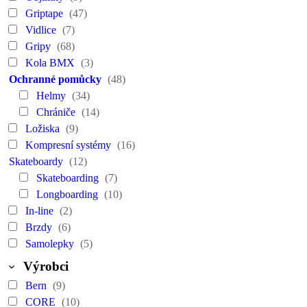
Griptape
(47)
Vidlice
(7)
Gripy
(68)
Kola BMX
(3)
Ochranné pomůcky
(48)
Helmy
(34)
Chrániče
(14)
Ložiska
(9)
Kompresní systémy
(16)
Skateboardy
(12)
Skateboarding
(7)
Longboarding
(10)
In-line
(2)
Brzdy
(6)
Samolepky
(5)
Výrobci
Bern
(9)
CORE
(10)