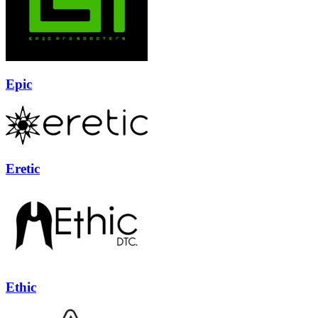
Epic
Eretic
Ethic