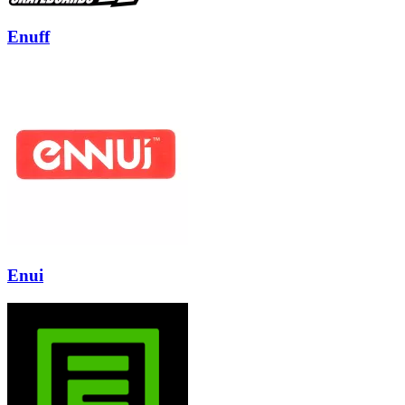
Enuff
Enui