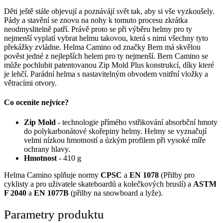
Děti ještě stále objevují a poznávájí svět tak, aby si vše vyzkoušely.
Pády a stavění se znovu na nohy k tomuto procesu zkrátka
neodmyslitelně patří. Právě proto se při výběru helmy pro ty
nejmenší vyplatí vybrat helmu takovou, která s nimi všechny tyto
překážky zvládne. Helma Camino od značky Bern má skvělou
pověst jedné z nejlepších helem pro ty nejmenší. Bern Camino se
může pochlubit patentovanou Zip Mold Plus konstrukcí, díky které
je lehčí. Parádní helma s nastavitelným obvodem vnitřní vložky a
větracími otvory.
Co oceníte nejvíce?
Zip Mold
- technologie přímého vstřikování absorbční hmoty
do polykarbonátové skořepiny helmy. Helmy se vyznačují
velmi nízkou hmotností a úzkým profilem při vysoké míře
ochrany hlavy.
Hmotnost
- 410 g
Helma Camino splňuje normy
CPSC
a
EN 1078
(Přilby pro
cyklisty a pro uživatele skateboardů a kolečkových bruslí) a
ASTM
F 2040
a
EN 1077B
(přilby na snowboard a lyže).
Parametry produktu