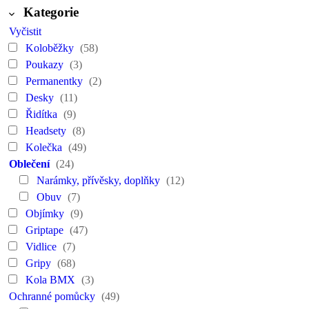
Kategorie
Vyčistit
Koloběžky
(58)
Poukazy
(3)
Permanentky
(2)
Desky
(11)
Řidítka
(9)
Headsety
(8)
Kolečka
(49)
Oblečení
(24)
Narámky, přívěsky, doplňky
(12)
Obuv
(7)
Objímky
(9)
Griptape
(47)
Vidlice
(7)
Gripy
(68)
Kola BMX
(3)
Ochranné pomůcky
(49)