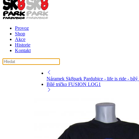
Provoz
Shop
Akce
Historie
Kontakt
Náramek Sk8park Pardubice - life is ride - bí
Bílé tričko FUSION LOG1