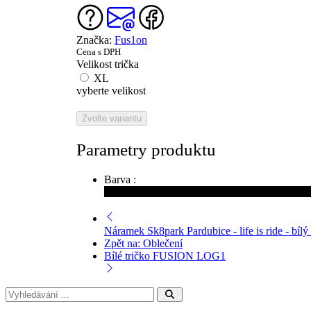
Značka:
Fus1on
Cena s DPH
Velikost trička
XL
vyberte velikost
Zvolte variantu
Parametry produktu
Barva :
Náramek Sk8park Pardubice - life is ride - bí
Zpět na: Oblečení
Bílé tričko FUSION LOG1