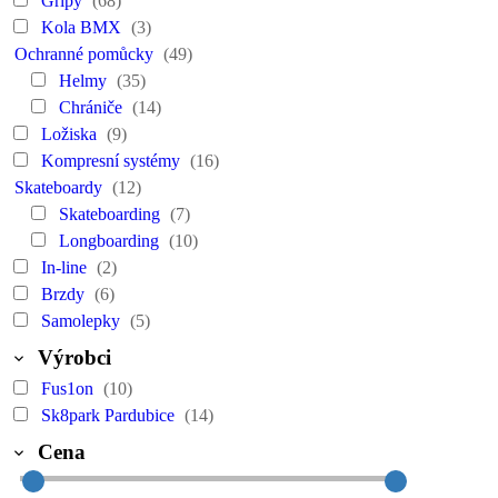
Gripy
(68)
Kola BMX
(3)
Ochranné pomůcky
(49)
Helmy
(35)
Chrániče
(14)
Ložiska
(9)
Kompresní systémy
(16)
Skateboardy
(12)
Skateboarding
(7)
Longboarding
(10)
In-line
(2)
Brzdy
(6)
Samolepky
(5)
Výrobci
Fus1on
(10)
Sk8park Pardubice
(14)
Cena