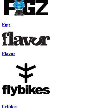
Figz
Flavor
flybikes