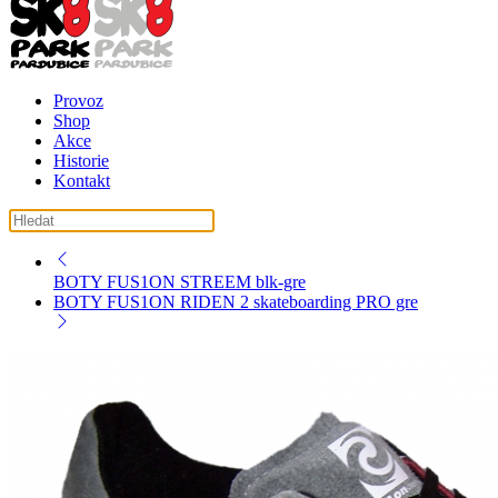
Provoz
Shop
Akce
Historie
Kontakt
košík ( košík je prázdný )
BOTY FUS1ON STREEM blk-gre
BOTY FUS1ON RIDEN 2 skateboarding PRO gre