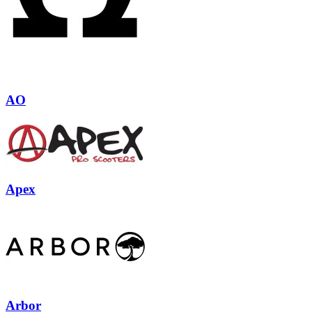
AO
Apex
Arbor