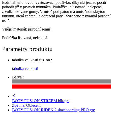
Bota má teflonovou, vystužovací podšívku, díky níž jezdec pocítí
pohodlí již v prvních minutách. Podrážka je lisovaná, nelepená,
z vulkanizované gumy. V místě pod patou má umístěnou skrytou
bublinu, která zabraňuje odražení paty. Vyrobeno z kvalitní přírodní
usně.
Vnější materiál: přírodní semiš.
Podrážka lisovaná, nelepená.
Parametry produktu
tabulka velikostí fus1on :
tabulka velikostí
Barva :
BOTY FUS1ON STREEM blk-gre
Zpět na: Oblečení
BOTY FUS1ON RIDEN 2 skateboarding PRO gre