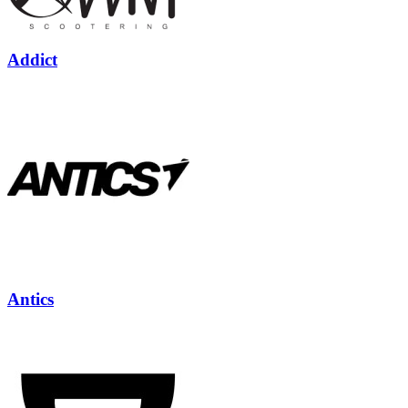
Addict
Antics