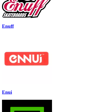
Enuff
Enui