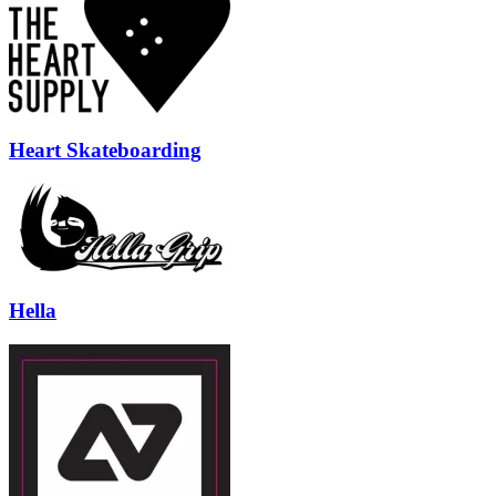
Heart Skateboarding
Hella