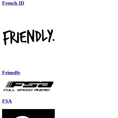
French ID
Friendly
FSA