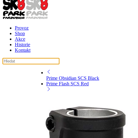
Provoz
Shop
Akce
Historie
Kontakt
Prime Obsidian SCS Black
Prime Flash SCS Red