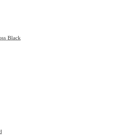
oss Black
d