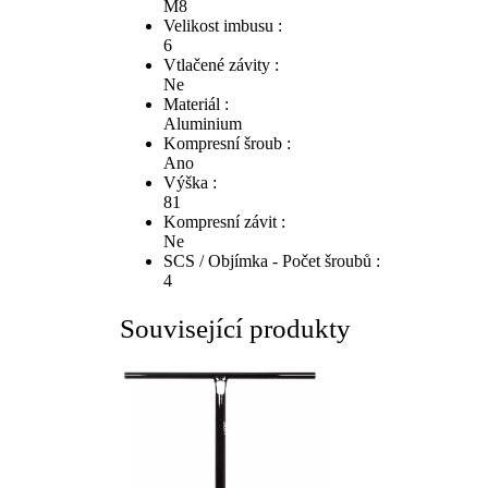
M8
Velikost imbusu :
6
Vtlačené závity :
Ne
Materiál :
Aluminium
Kompresní šroub :
Ano
Výška :
81
Kompresní závit :
Ne
SCS / Objímka - Počet šroubů :
4
Související produkty