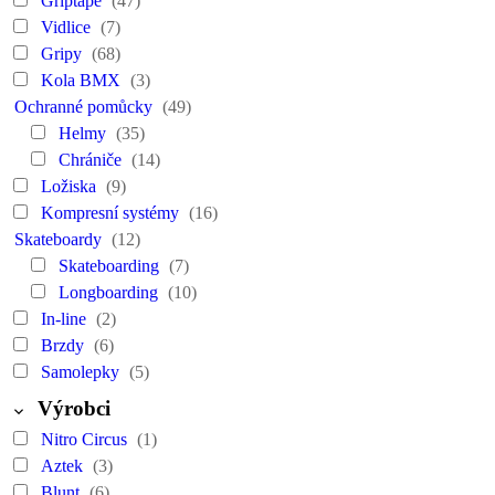
Griptape
(47)
Vidlice
(7)
Gripy
(68)
Kola BMX
(3)
Ochranné pomůcky
(49)
Helmy
(35)
Chrániče
(14)
Ložiska
(9)
Kompresní systémy
(16)
Skateboardy
(12)
Skateboarding
(7)
Longboarding
(10)
In-line
(2)
Brzdy
(6)
Samolepky
(5)
Výrobci
Nitro Circus
(1)
Aztek
(3)
Blunt
(6)