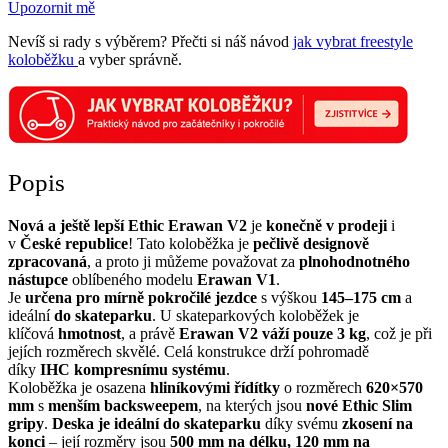
Upozornit mě
Nevíš si rady s výběrem? Přečti si náš návod
jak vybrat freestyle
koloběžku
a vyber správně.
Popis
Nová a ještě lepší Ethic Erawan V2
je
konečně v prodeji
i
v
České republice
! Tato koloběžka je
pečlivě designově
zpracovaná
, a proto ji můžeme považovat za
plnohodnotného
nástupce
oblíbeného modelu
Erawan V1
.
Je
určena pro mírně pokročilé jezdce
s výškou
145–175 cm
a
ideální
do skateparku
. U skateparkových koloběžek je
klíčová
hmotnost
, a právě
Erawan V2 váží pouze 3 kg
, což je při
jejích rozměrech skvělé. Celá konstrukce drží pohromadě
díky
IHC
kompresnímu systému
.
Koloběžka je osazena
hliníkovými řídítky
o rozměrech
620×570
mm
s
menším backsweepem
, na kterých jsou
nové Ethic Slim
gripy
.
Deska je ideální do skateparku
díky svému
zkosení na
konci
– její rozměry jsou
500 mm na délku, 120 mm na