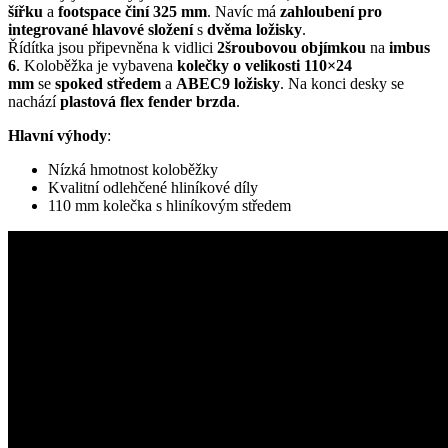
šířku
a
footspace činí 325 mm
. Navíc má
zahloubení pro
integrované
hlavové složení
s
dvěma
ložisky
.
Řídítka jsou připevněna k vidlici
2šroubovou objímkou
na
imbus
6
. Koloběžka je vybavena
kolečky o velikosti 110×24
mm
se
spoked středem
a
ABEC9 ložisky
. Na konci desky se
nachází
plastová flex fender brzda
.
Hlavní výhody
:
Nízká hmotnost koloběžky
Kvalitní odlehčené hliníkové díly
110 mm kolečka s hliníkovým středem