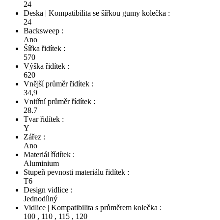
24
Deska | Kompatibilita se šířkou gumy kolečka :
24
Backsweep :
Ano
Šířka řidítek :
570
Výška řidítek :
620
Vnější průměr řidítek :
34,9
Vnitřní průměr řídítek :
28.7
Tvar řidítek :
Y
Zářez :
Ano
Materiál řídítek :
Aluminium
Stupeň pevnosti materiálu řidítek :
T6
Design vidlice :
Jednodílný
Vidlice | Kompatibilita s průměrem kolečka :
100
,
110
,
115
,
120