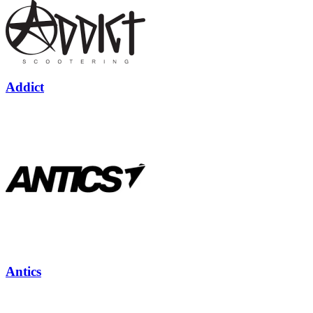
Addict
Antics