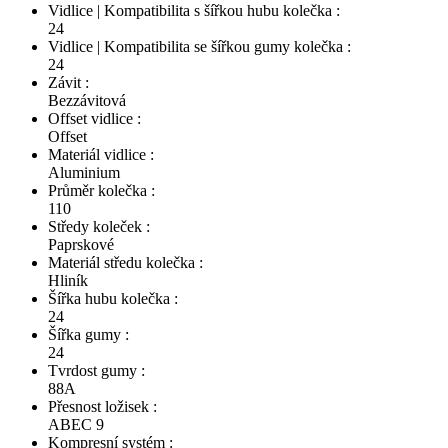
Vidlice | Kompatibilita s šířkou hubu kolečka :
24
Vidlice | Kompatibilita se šířkou gumy kolečka :
24
Závit :
Bezzávitová
Offset vidlice :
Offset
Materiál vidlice :
Aluminium
Průměr kolečka :
110
Středy koleček :
Paprskové
Materiál středu kolečka :
Hliník
Šířka hubu kolečka :
24
Šířka gumy :
24
Tvrdost gumy :
88A
Přesnost ložisek :
ABEC 9
Kompresní systém :