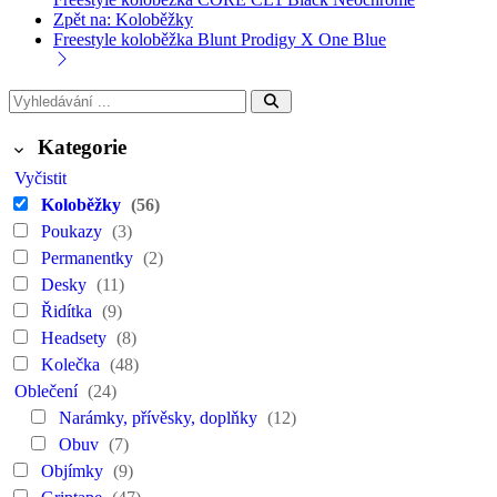
Zpět na: Koloběžky
Freestyle koloběžka Blunt Prodigy X One Blue
Kategorie
Vyčistit
Koloběžky
(56)
Poukazy
(3)
Permanentky
(2)
Desky
(11)
Řidítka
(9)
Headsety
(8)
Kolečka
(48)
Oblečení
(24)
Narámky, přívěsky, doplňky
(12)
Obuv
(7)
Objímky
(9)