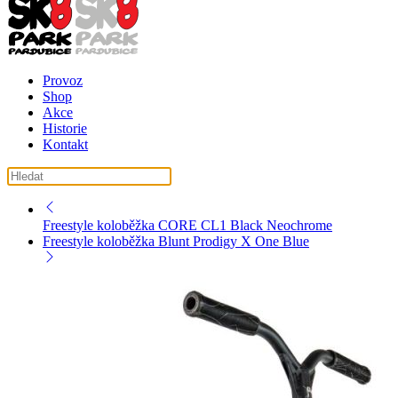
Provoz
Shop
Akce
Historie
Kontakt
košík ( košík je prázdný )
Freestyle koloběžka CORE CL1 Black Neochrome
Freestyle koloběžka Blunt Prodigy X One Blue