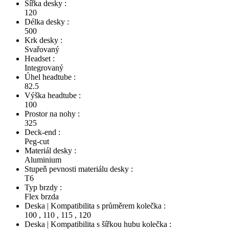
Šířka desky :
120
Délka desky :
500
Krk desky :
Svařovaný
Headset :
Integrovaný
Úhel headtube :
82.5
Výška headtube :
100
Prostor na nohy :
325
Deck-end :
Peg-cut
Materiál desky :
Aluminium
Stupeň pevnosti materiálu desky :
T6
Typ brzdy :
Flex brzda
Deska | Kompatibilita s průměrem kolečka :
100
,
110
,
115
,
120
Deska | Kompatibilita s šířkou hubu kolečka :