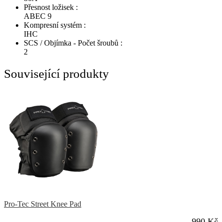
Přesnost ložisek :
ABEC 9
Kompresní systém :
IHC
SCS / Objímka - Počet šroubů :
2
Související produkty
Pro-Tec Street Knee Pad
990 Kč