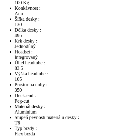
100 Kg
Konkávnost :
Ano
Šířka desky :
130
Délka desky :
495
Krk desky :
Jednodílný
Headset :
Integrovaný
Úhel headtube :
83.5
Výška headtube :
105
Prostor na nohy :
350
Deck-end :
Peg-cut
Materiál desky :
Aluminium
Stupeň pevnosti materiálu desky :
T6
Typ brzdy :
Flex brzda