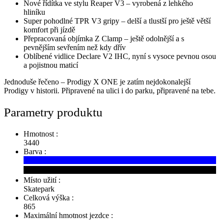
Nové řídítka ve stylu Reaper V3 – vyrobená z lehkého
hliníku
Super pohodlné TPR V3 gripy – delší a tlustší pro ještě větší
komfort při jízdě
Přepracovaná objímka Z Clamp – ještě odolnější a s
pevnějším sevřením než kdy dřív
Oblíbené vidlice Declare V2 IHC, nyní s vysoce pevnou osou
a pojistnou maticí
Jednoduše řečeno – Prodigy X ONE je zatím nejdokonalejší
Prodigy v historii. Připravené na ulici i do parku, připravené na tebe.
Parametry produktu
Hmotnost :
3440
Barva :
Místo užití :
Skatepark
Celková výška :
865
Maximální hmotnost jezdce :