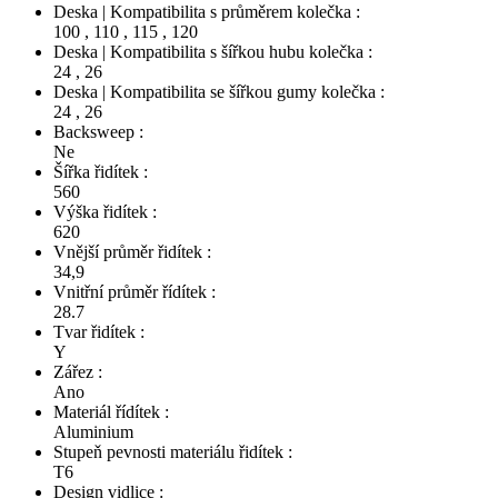
Deska | Kompatibilita s průměrem kolečka :
100
,
110
,
115
,
120
Deska | Kompatibilita s šířkou hubu kolečka :
24
,
26
Deska | Kompatibilita se šířkou gumy kolečka :
24
,
26
Backsweep :
Ne
Šířka řidítek :
560
Výška řidítek :
620
Vnější průměr řidítek :
34,9
Vnitřní průměr řídítek :
28.7
Tvar řidítek :
Y
Zářez :
Ano
Materiál řídítek :
Aluminium
Stupeň pevnosti materiálu řidítek :
T6
Design vidlice :