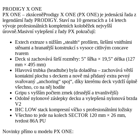
PRODIGY X ONE
PX ONE
– zkráceně
Prodigy X ONE (PX ONE) je jedenáctá řada z
legendární řady PRODIGY. Staví na 10 generacích a 14 letech
vývoje profesionálních kompletních koloběžek nejvyšší
úrovně.
Masivní vylepšení z řady PX pokračují:
Extech extruze s nižším „stealth“ profilem, širšími vnitřními
stěnami a hranatější konstrukcí s vysoce citlivým concave
tvarem
Deck si zachovává širší rozměry: 5” šířka × 19,5” délka (127
mm × 495 mm)
Hlavová trubka (headtube) byla doladěna – zachovává větší
kontaktní plochu s deckem a nově má přidaný extra pevný
svařovaný „anchoring“ spoj“, díky kterému deck vydrží úplně
všechno, co na něj hodíte
Gripu s vyšším počtem zrnek (drsnější a trvanlivější)
Odolné nylonové záslepky decku a vylepšená nylonová brzda
V2
IHC LOW stack kompresní víčko s profesionálními ložisky
Všechno to jede na kolech SECTOR 120 mm × 26 mm,
tvrdost 86A PU
Novinky přímo u modelu PX ONE: