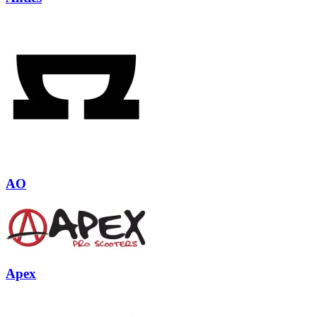
AO
Apex