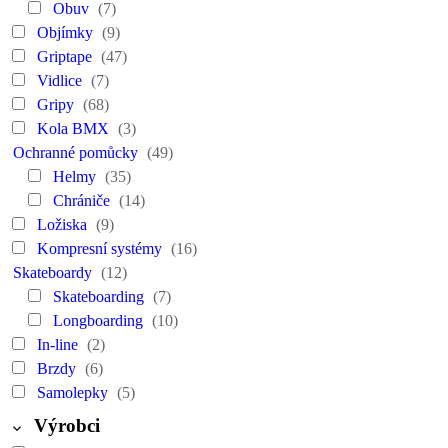
Obuv
(7)
Objímky
(9)
Griptape
(47)
Vidlice
(7)
Gripy
(68)
Kola BMX
(3)
Ochranné pomůcky
(49)
Helmy
(35)
Chrániče
(14)
Ložiska
(9)
Kompresní systémy
(16)
Skateboardy
(12)
Skateboarding
(7)
Longboarding
(10)
In-line
(2)
Brzdy
(6)
Samolepky
(5)
Výrobci