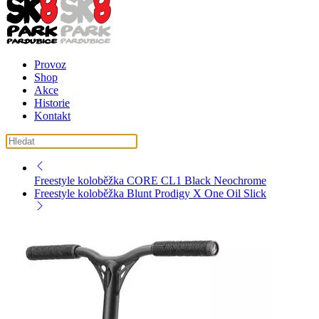
Provoz
Shop
Akce
Historie
Kontakt
košík ( košík je prázdný )
Freestyle koloběžka CORE CL1 Black Neochrome
Freestyle koloběžka Blunt Prodigy X One Oil Slick