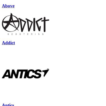
Above
Addict
Antics