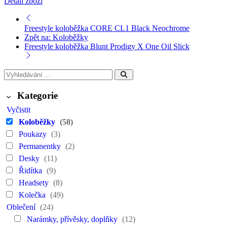
Detail zboží
Freestyle koloběžka CORE CL1 Black Neochrome
Zpět na: Koloběžky
Freestyle koloběžka Blunt Prodigy X One Oil Slick
Kategorie
Vyčistit
Koloběžky
(58)
Poukazy
(3)
Permanentky
(2)
Desky
(11)
Řidítka
(9)
Headsety
(8)
Kolečka
(49)
Oblečení
(24)
Narámky, přívěsky, doplňky
(12)