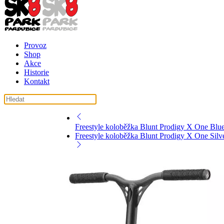
Provoz
Shop
Akce
Historie
Kontakt
Freestyle koloběžka Blunt Prodigy X One Blu
Freestyle koloběžka Blunt Prodigy X One Silv