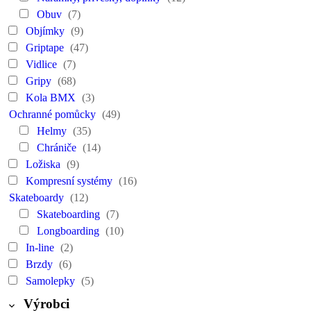
Obuv
(7)
Objímky
(9)
Griptape
(47)
Vidlice
(7)
Gripy
(68)
Kola BMX
(3)
Ochranné pomůcky
(49)
Helmy
(35)
Chrániče
(14)
Ložiska
(9)
Kompresní systémy
(16)
Skateboardy
(12)
Skateboarding
(7)
Longboarding
(10)
In-line
(2)
Brzdy
(6)
Samolepky
(5)
Výrobci