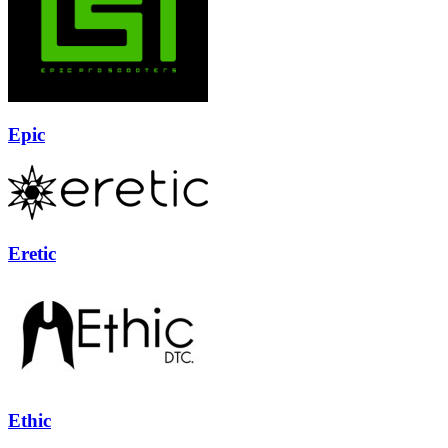
Epic
Eretic
Ethic