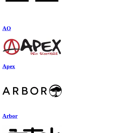
AO
Apex
Arbor