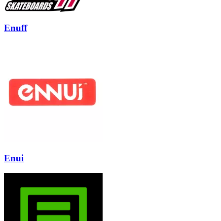
Enuff
Enui