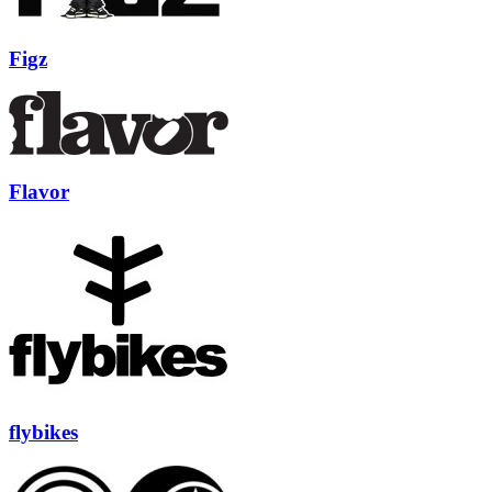
Figz
Flavor
flybikes