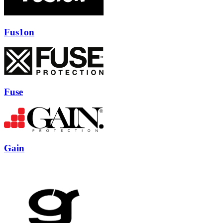
Fus1on
Fuse
Gain