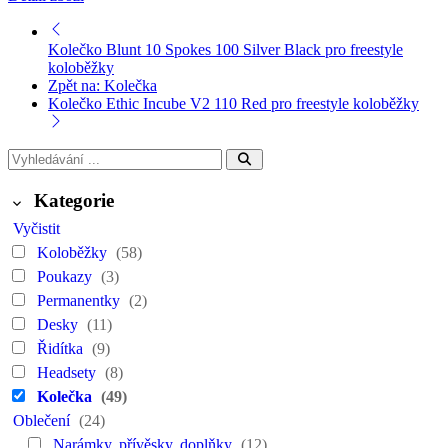
Kolečko Blunt 10 Spokes 100 Silver Black pro freestyle
koloběžky
Zpět na: Kolečka
Kolečko Ethic Incube V2 110 Red pro freestyle koloběžky
Kategorie
Vyčistit
Koloběžky
(58)
Poukazy
(3)
Permanentky
(2)
Desky
(11)
Řidítka
(9)
Headsety
(8)
Kolečka
(49)
Oblečení
(24)
Narámky, přívěsky, doplňky
(12)