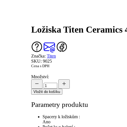
Ložiska Titen Ceramics 
Značka:
Titen
SKU: 9025
Cena s DPH
Množství:
Vložit do košíku
Parametry produktu
Spacery k ložiskům :
Ano
Počet ks v balení :