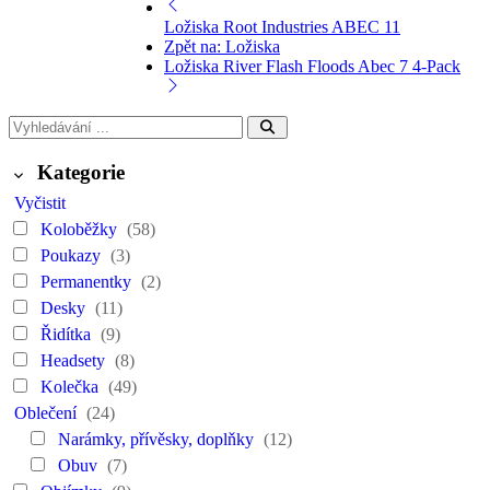
Ložiska Root Industries ABEC 11
Zpět na: Ložiska
Ložiska River Flash Floods Abec 7 4-Pack
Kategorie
Vyčistit
Koloběžky
(58)
Poukazy
(3)
Permanentky
(2)
Desky
(11)
Řidítka
(9)
Headsety
(8)
Kolečka
(49)
Oblečení
(24)
Narámky, přívěsky, doplňky
(12)
Obuv
(7)