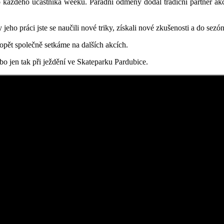
pro každého účastníka weeku. Parádní odměny dodal tradiční partner 
ho práci jste se naučili nové triky, získali nové zkušenosti a do sezón
 opět společně setkáme na dalších akcích.
o jen tak při ježdění ve Skateparku Pardubice.