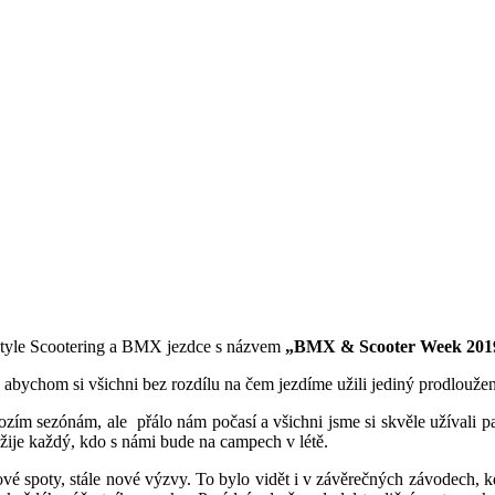
estyle Scootering a BMX jezdce s názvem
„BMX & Scooter Week 201
 abychom si všichni bez rozdílu na čem jezdíme užili jediný prodloužen
zím sezónám, ale přálo nám počasí a všichni jsme si skvěle užívali p
užije každý, kdo s námi bude na campech v létě.
 nové spoty, stále nové výzvy. To bylo vidět i v závěrečných závodech, k