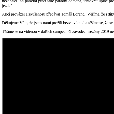
nezahálel. Za parádní práci také parádní odměna, tentokrát úplně 
jezdců.
Akcí provázel a zkušenosti předával Tomáš Lorenc. Věříme, že i díky je
Děkujeme Vám, že jste s námi prožili bezva víkend a těšíme se, že se
Těšíme se na viděnou v dalších campech či závodech sezóny 2019 neb