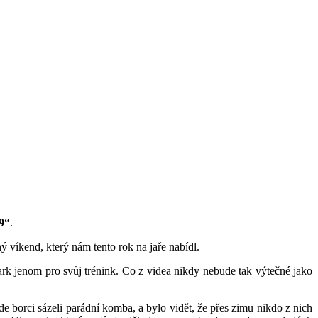
9“
.
ý víkend, který nám tento rok na jaře nabídl.
ark jenom pro svůj trénink. Co z videa nikdy nebude tak výtečné jako
de borci sázeli parádní komba, a bylo vidět, že přes zimu nikdo z nich