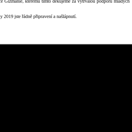
akce Gizmanie, kterému tímto děkujeme za vytrvalou podporu mladých
y 2019 jste řádně připravení a našlápnutí.