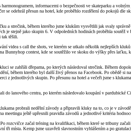
 s harmonogramem, informacemi o bezpečnosti ve skateparku a volným j
er se odehrál přesun na hotel, kde proběhlo rozdělení do pokojů dle sku
ku a strečink, během kterého jsme klukům vysvětlili jak svaly správně 
rých je stejně jako skupin 6. V odpoledních hodinách proběhla soutěž 
tak těšili.
ání videa s call the shots, ve kterém se utkalo několik nejlepších kluk
 na Bunnyhop contest, kde se soutěžilo ve skoku do výšky přes laťku, k
 kluci se zahřáli dřepama, po kterých následoval strečink. Během dopol
dění, během kterého byl další živý přenos na Facebook. Po obědě si na 
erci z jednotlivých skupin. Po přesunu na hotel a večeři jsme s klukam
dali do lanového centra, po kterém následovalo koupání v pardubické Cih
klukama probrali nedělní závody a připravili kluky na to, co je v záv
i na meetingu ještě upřesnili pravidla závodů a jednotlivé kritéria hodnoc
Po rozcvičce začal tréning na kvalifikaci, během které se tribuny začal
rvní tři místa. Kemp jsme uzavřeli slavnostním vyhlášením a po gratula