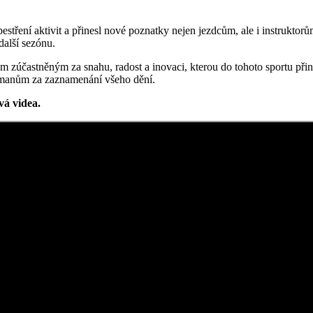
 zpestření aktivit a přinesl nové poznatky nejen jezdcům, ale i instru
další sezónu.
em zúčastněným za snahu, radost a inovaci, kterou do tohoto sportu při
ramanům za zaznamenání všeho dění.
á videa.