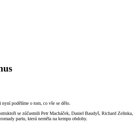
nus
 nyní podělíme o tom, co vše se dělo.
 instruktoři se zúčastnili Petr Macháček, Daniel Baudyš, Richard Zelin
ohromady partu, která neměla na kempu obdoby.