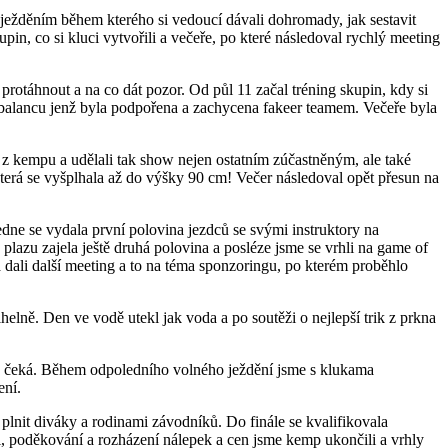
ežděním během kterého si vedoucí dávali dohromady, jak sestavit
pin, co si kluci vytvořili a večeře, po které následoval rychlý meeting
protáhnout a na co dát pozor. Od půl 11 začal tréning skupin, kdy si
v balancu jenž byla podpořena a zachycena fakeer teamem. Večeře byla
ů z kempu a udělali tak show nejen ostatním zúčastněným, ale také
terá se vyšplhala až do výšky 90 cm! Večer následoval opět přesun na
edne se vydala první polovina jezdců se svými instruktory na
plazu zajela ještě druhá polovina a posléze jsme se vrhli na game of
a dali další meeting a to na téma sponzoringu, po kterém proběhlo
elně. Den ve vodě utekl jak voda a po soutěži o nejlepší trik z prkna
odě čeká. Během odpoledního volného ježdění jsme s klukama
ení.
i plnit diváky a rodinami závodníků. Do finále se kvalifikovala
ci, poděkování a rozházení nálepek a cen jsme kemp ukončili a vrhly