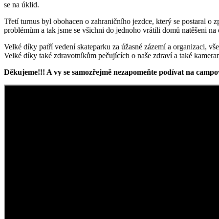
se na úklid.
Třetí turnus byl obohacen o zahraničního jezdce, který se postaral o
problémům a tak jsme se všichni do jednoho vrátili domů natěšeni na 
Velké díky patří vedení skateparku za úžasné zázemí a organizaci, vš
Velké díky také zdravotníkům pečujících o naše zdraví a také kame
Děkujeme!!! A vy se samozřejmě nezapomeňte podívat na campov