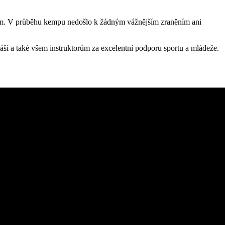
ktorům. V průběhu kempu nedošlo k žádným vážnějším zraněním ani
náší a také všem instruktorům za excelentní podporu sportu a mládeže.