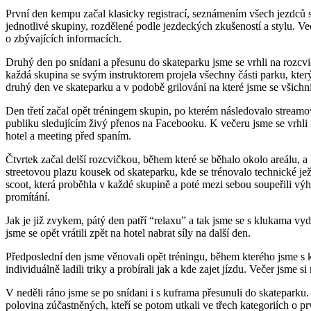
První den kempu začal klasicky registrací, seznámením všech jezdců
jednotlivé skupiny, rozdělené podle jezdeckých zkušeností a stylu. Več
o zbývajících informacích.
Druhý den po snídani a přesunu do skateparku jsme se vrhli na rozcvič
každá skupina se svým instruktorem projela všechny části parku, kte
druhý den ve skateparku a v podobě grilování na které jsme se všichni 
Den třetí začal opět tréningem skupin, po kterém následovalo streamov
publiku sledujícím živý přenos na Facebooku. K večeru jsme se vrhli
hotel a meeting před spaním.
Čtvrtek začal delší rozcvičkou, během které se běhalo okolo areálu, a
streetovou plazu kousek od skateparku, kde se trénovalo technické jež
scoot, která proběhla v každé skupině a poté mezi sebou soupeřili výh
promítání.
Jak je již zvykem, pátý den patří “relaxu” a tak jsme se s klukama vy
jsme se opět vrátili zpět na hotel nabrat síly na další den.
Předposlední den jsme věnovali opět tréningu, během kterého jsme s 
individuálně ladili triky a probírali jak a kde zajet jízdu. Večer jsme s
V neděli ráno jsme se po snídani i s kuframa přesunuli do skateparku. 
polovina zúčastněných, kteří se potom utkali ve třech kategoriích o p