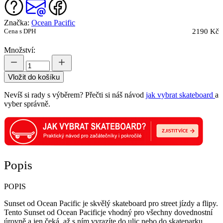
Značka:
Ocean Pacific
Cena s DPH
2190 Kč
Množství:
Vložit do košíku
Nevíš si rady s výběrem? Přečti si náš návod
jak vybrat skateboard
a
vyber správně.
Popis
POPIS
Sunset od Ocean Pacific je skvělý skateboard pro street jízdy a flipy.
Tento Sunset od Ocean Pacificje vhodný pro všechny dovednostní
úrovně a jen čeká, až s ním vyrazíte do ulic nebo do skateparku.