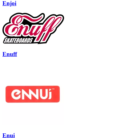
Enjoi
Enuff
Enui