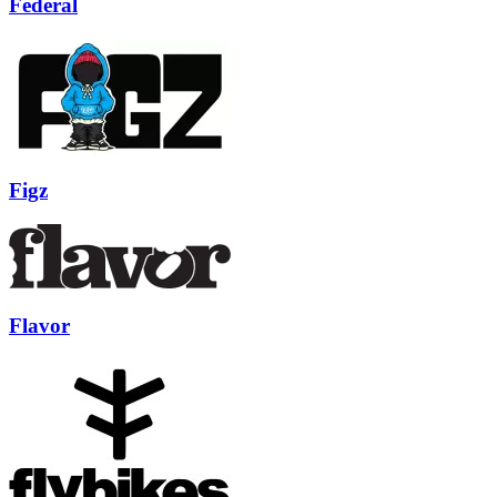
Federal
Figz
Flavor