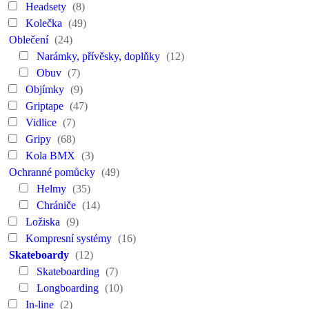
Headsety
(8)
Kolečka
(49)
Oblečení
(24)
Narámky, přívěsky, doplňky
(12)
Obuv
(7)
Objímky
(9)
Griptape
(47)
Vidlice
(7)
Gripy
(68)
Kola BMX
(3)
Ochranné pomůcky
(49)
Helmy
(35)
Chrániče
(14)
Ložiska
(9)
Kompresní systémy
(16)
Skateboardy
(12)
Skateboarding
(7)
Longboarding
(10)
In-line
(2)