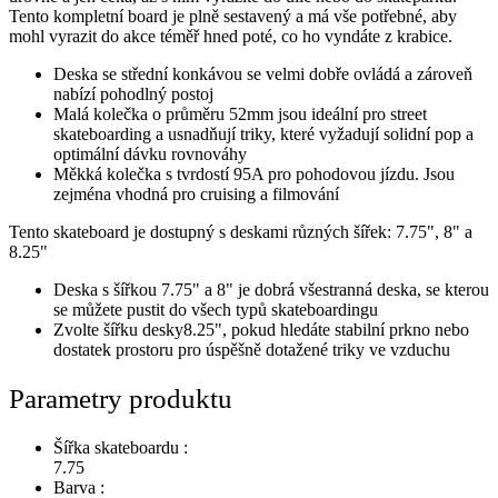
Tento kompletní board je plně sestavený a má vše potřebné, aby
mohl vyrazit do akce téměř hned poté, co ho vyndáte z krabice.
Deska se střední konkávou se velmi dobře ovládá a zároveň
nabízí pohodlný postoj
Malá kolečka o průměru 52mm jsou ideální pro street
skateboarding a usnadňují triky, které vyžadují solidní pop a
optimální dávku rovnováhy
Měkká kolečka s tvrdostí 95A pro pohodovou jízdu. Jsou
zejména vhodná pro cruising a filmování
Tento skateboard je dostupný s deskami různých šířek: 7.75", 8" a
8.25"
Deska s šířkou 7.75" a 8" je dobrá všestranná deska, se kterou
se můžete pustit do všech typů skateboardingu
Zvolte šířku desky8.25", pokud hledáte stabilní prkno nebo
dostatek prostoru pro úspěšně dotažené triky ve vzduchu
Parametry produktu
Šířka skateboardu :
7.75
Barva :