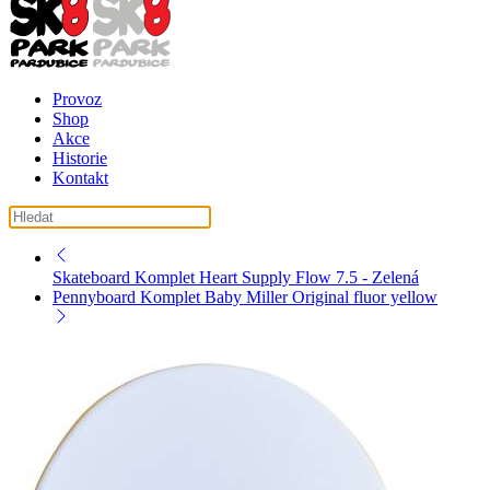
Provoz
Shop
Akce
Historie
Kontakt
košík ( košík je prázdný )
Skateboard Komplet Heart Supply Flow 7.5 - Zelená
Pennyboard Komplet Baby Miller Original fluor yellow