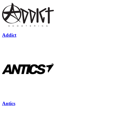
Addict
Antics