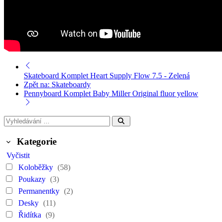
Skateboard Komplet Heart Supply Flow 7.5 - Zelená
Zpět na: Skateboardy
Pennyboard Komplet Baby Miller Original fluor yellow
Kategorie
Vyčistit
Koloběžky
(58)
Poukazy
(3)
Permanentky
(2)
Desky
(11)
Řidítka
(9)