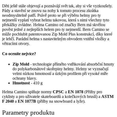
Děti ještě stále objevují a poznávájí svět tak, aby si vše vyzkoušely.
Pády a stavění se znovu na nohy k tomuto procesu zkrátka
neodmyslitelně patří. Právě proto se při výběru helmy pro ty
nejmenší vyplatí vybrat helmu takovou, která s nimi všechny tyto
překážky zvládne. Helma Camino od značky Bern má skvělou
pověst jedné z nejlepších helem pro ty nejmenší. Bern Camino se
může pochlubit patentovanou Zip Mold Plus konstrukcí, díky které
je lehčí. Parádní helma s nastavitelným obvodem vnitřní vložky a
větracími otvory.
Co oceníte nejvíce?
Zip Mold
- technologie přímého vstřikování absorbční hmoty
do polykarbonátové skořepiny helmy. Helmy se vyznačují
velmi nízkou hmotností a úzkým profilem při vysoké míře
ochrany hlavy.
Hmotnost
- 410 g
Helma Camino splňuje normy
CPSC
a
EN 1078
(Přilby pro
cyklisty a pro uživatele skateboardů a kolečkových bruslí) a
ASTM
F 2040
a
EN 1077B
(přilby na snowboard a lyže).
Parametry produktu