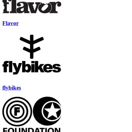
Flavor
flybikes