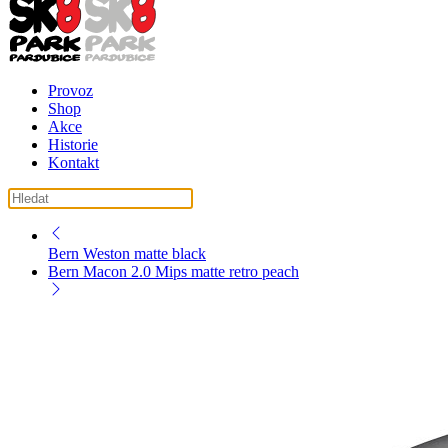
Provoz
Shop
Akce
Historie
Kontakt
košík ( košík je prázdný )
Bern Weston matte black
Bern Macon 2.0 Mips matte retro peach