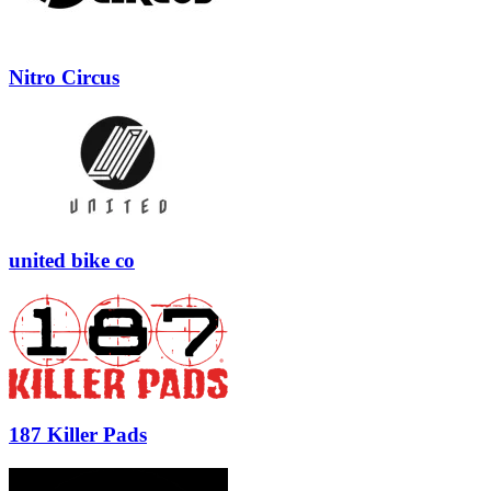
Nitro Circus
united bike co
187 Killer Pads