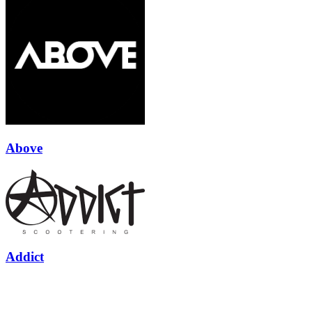
Above
Addict