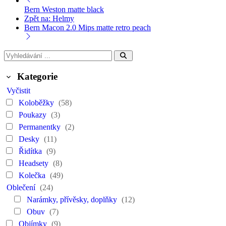
Bern Weston matte black
Zpět na: Helmy
Bern Macon 2.0 Mips matte retro peach
Kategorie
Vyčistit
Koloběžky
(58)
Poukazy
(3)
Permanentky
(2)
Desky
(11)
Řidítka
(9)
Headsety
(8)
Kolečka
(49)
Oblečení
(24)
Narámky, přívěsky, doplňky
(12)
Obuv
(7)
Objímky
(9)