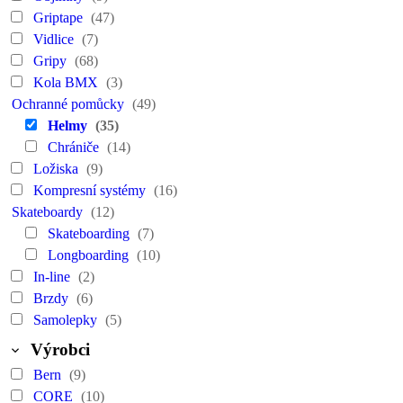
Griptape
(47)
Vidlice
(7)
Gripy
(68)
Kola BMX
(3)
Ochranné pomůcky
(49)
Helmy
(35)
Chrániče
(14)
Ložiska
(9)
Kompresní systémy
(16)
Skateboardy
(12)
Skateboarding
(7)
Longboarding
(10)
In-line
(2)
Brzdy
(6)
Samolepky
(5)
Výrobci
Bern
(9)
CORE
(10)