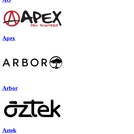
Apex
Arbor
Aztek