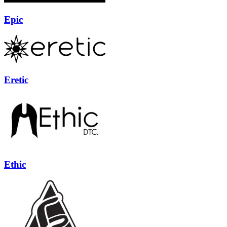
Epic
Eretic
Ethic