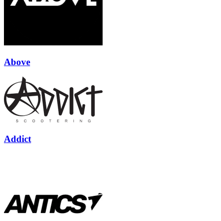
Above
Addict