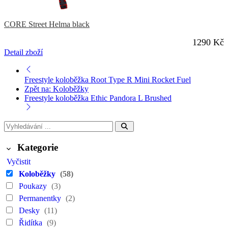
CORE Street Helma black
1290 Kč
Detail zboží
Freestyle koloběžka Root Type R Mini Rocket Fuel
Zpět na: Koloběžky
Freestyle koloběžka Ethic Pandora L Brushed
Kategorie
Vyčistit
Koloběžky
(58)
Poukazy
(3)
Permanentky
(2)
Desky
(11)
Řidítka
(9)