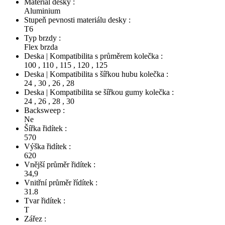
Materiál desky :
Aluminium
Stupeň pevnosti materiálu desky :
T6
Typ brzdy :
Flex brzda
Deska | Kompatibilita s průměrem kolečka :
100
,
110
,
115
,
120
,
125
Deska | Kompatibilita s šířkou hubu kolečka :
24
,
30
,
26
,
28
Deska | Kompatibilita se šířkou gumy kolečka :
24
,
26
,
28
,
30
Backsweep :
Ne
Šířka řidítek :
570
Výška řidítek :
620
Vnější průměr řidítek :
34,9
Vnitřní průměr řídítek :
31.8
Tvar řidítek :
T
Zářez :