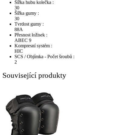
Šířka hubu kolečka :
30
Šířka gumy :
30
Tvrdost gumy :
88A
Přesnost ložisek :
ABEC 9
Kompresní systém :
HIC
SCS / Objímka - Počet šroubů :
2
Související produkty