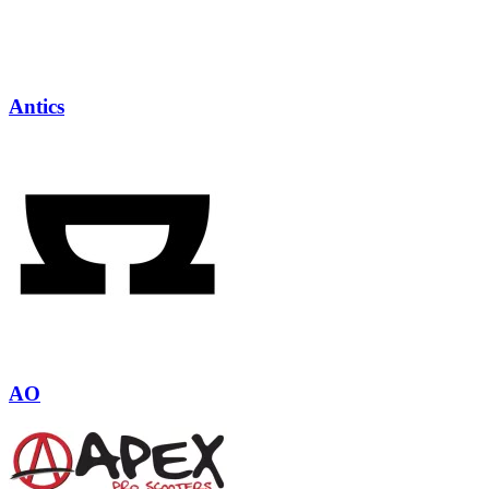
Antics
AO