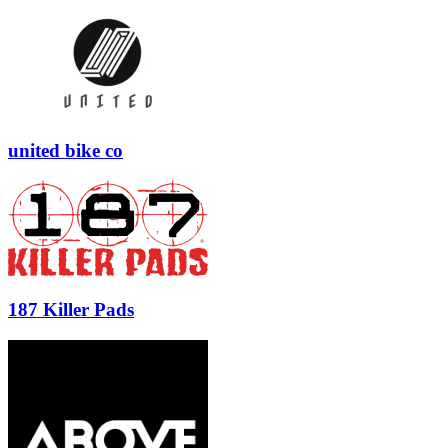
united bike co
187 Killer Pads