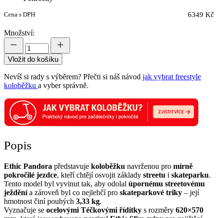
Cena s DPH
6349 Kč
Množství:
Vložit do košíku
Nevíš si rady s výběrem? Přečti si náš návod
jak vybrat freestyle
koloběžku
a vyber správně.
Popis
Ethic Pandora
představuje
koloběžku
navrženou pro
mírně
pokročilé jezdce
, kteří chtějí osvojit základy
streetu
i
skateparku
.
Tento model byl vyvinut tak, aby odolal
úpornému streetovému
ježdění
a zároveň byl co nejlehčí pro
skateparkové triky
– její
hmotnost činí pouhých
3,33 kg
.
Vyznačuje se
ocelovými Téčkovými řídítky
s rozměry
620×570