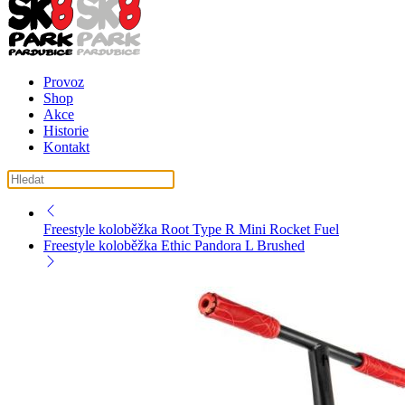
Provoz
Shop
Akce
Historie
Kontakt
košík ( košík je prázdný )
Freestyle koloběžka Root Type R Mini Rocket Fuel
Freestyle koloběžka Ethic Pandora L Brushed