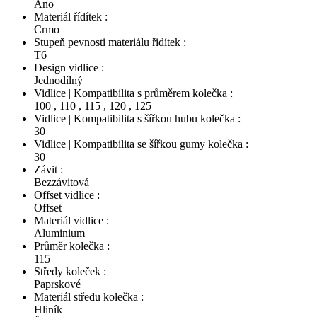
Ano
Materiál řídítek :
Crmo
Stupeň pevnosti materiálu řidítek :
T6
Design vidlice :
Jednodílný
Vidlice | Kompatibilita s průměrem kolečka :
100
,
110
,
115
,
120
,
125
Vidlice | Kompatibilita s šířkou hubu kolečka :
30
Vidlice | Kompatibilita se šířkou gumy kolečka :
30
Závit :
Bezzávitová
Offset vidlice :
Offset
Materiál vidlice :
Aluminium
Průměr kolečka :
115
Středy koleček :
Paprskové
Materiál středu kolečka :
Hliník