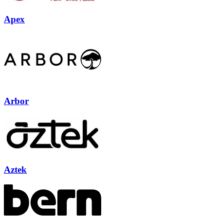
Apex
Arbor
Aztek