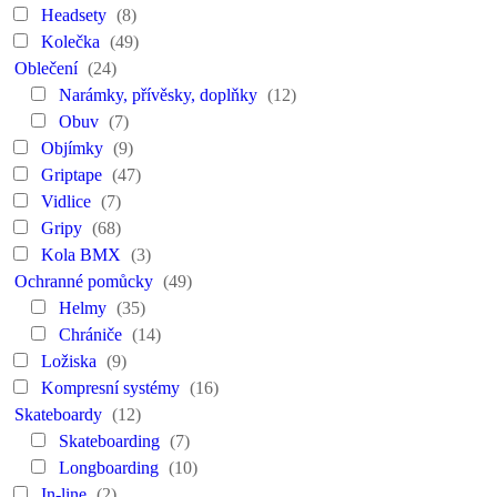
Headsety
(8)
Kolečka
(49)
Oblečení
(24)
Narámky, přívěsky, doplňky
(12)
Obuv
(7)
Objímky
(9)
Griptape
(47)
Vidlice
(7)
Gripy
(68)
Kola BMX
(3)
Ochranné pomůcky
(49)
Helmy
(35)
Chrániče
(14)
Ložiska
(9)
Kompresní systémy
(16)
Skateboardy
(12)
Skateboarding
(7)
Longboarding
(10)
In-line
(2)