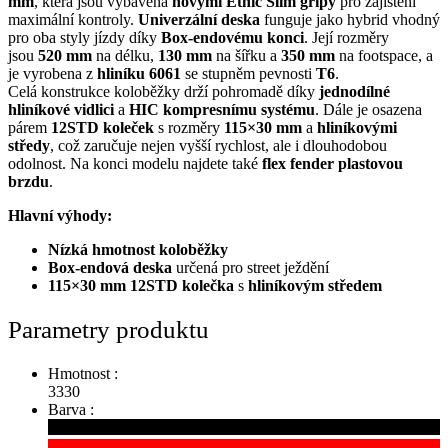
mm
, která jsou vybavena
novými Ethic Slim gripy
pro zajištění
maximální kontroly.
Univerzální deska
funguje jako hybrid vhodný
pro oba styly jízdy díky
Box-endovému konci
. Její rozměry
jsou
520 mm
na délku,
130 mm
na šířku a
350 mm
na footspace, a
je vyrobena z
hliníku 6061
se stupněm pevnosti
T6
.
Celá konstrukce koloběžky drží pohromadě díky
jednodílné
hliníkové vidlici
a
HIC
kompresnímu systému
. Dále je osazena
párem
12STD koleček
s rozměry
115×30 mm
a
hliníkovými
středy
, což zaručuje nejen vyšší rychlost, ale i dlouhodobou
odolnost. Na konci modelu najdete také
flex fender plastovou
brzdu
.
Hlavní výhody:
Nízká hmotnost koloběžky
Box-endová deska
určená pro street ježdění
115×30 mm 12STD kolečka
s
hliníkovým středem
Parametry produktu
Hmotnost :
3330
Barva :