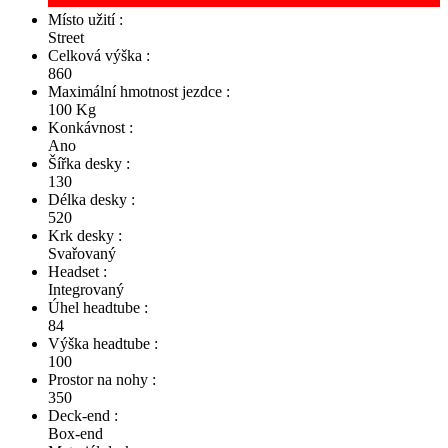
Místo užití :
Street
Celková výška :
860
Maximální hmotnost jezdce :
100 Kg
Konkávnost :
Ano
Šířka desky :
130
Délka desky :
520
Krk desky :
Svařovaný
Headset :
Integrovaný
Úhel headtube :
84
Výška headtube :
100
Prostor na nohy :
350
Deck-end :
Box-end