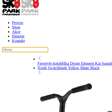
Provoz
Shop
Akce
Historie
Kontakt
Freestyle koloběžka Drone Element Kai Saunde
North Switchblade Yellow Matte Black