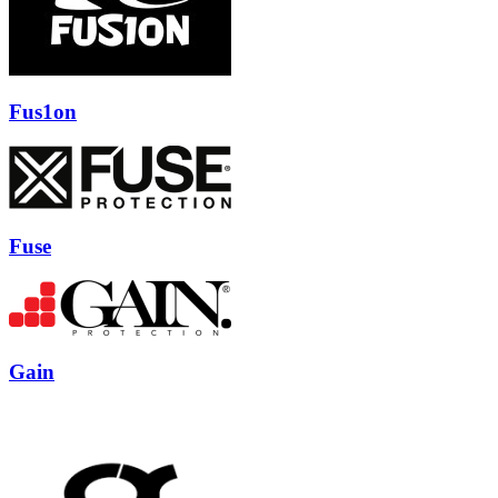
Fus1on
Fuse
Gain