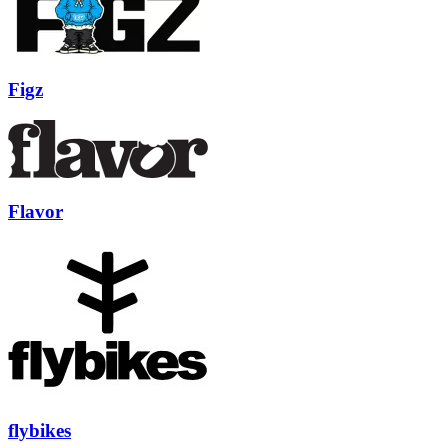
Figz
Flavor
flybikes