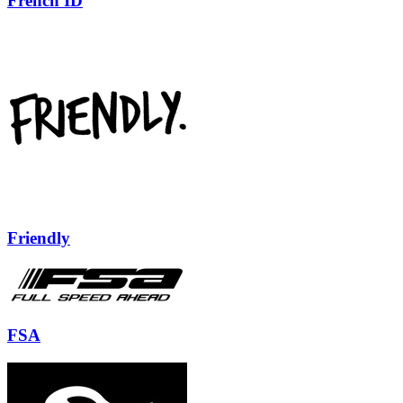
French ID
Friendly
FSA