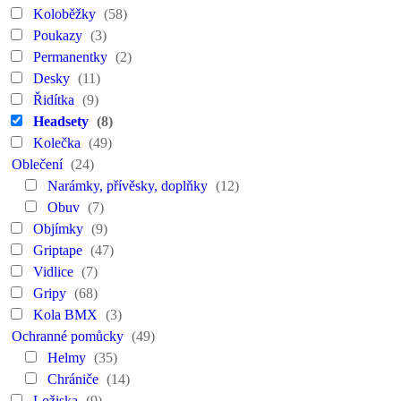
Koloběžky
(58)
Poukazy
(3)
Permanentky
(2)
Desky
(11)
Řidítka
(9)
Headsety
(8)
Kolečka
(49)
Oblečení
(24)
Narámky, přívěsky, doplňky
(12)
Obuv
(7)
Objímky
(9)
Griptape
(47)
Vidlice
(7)
Gripy
(68)
Kola BMX
(3)
Ochranné pomůcky
(49)
Helmy
(35)
Chrániče
(14)
Ložiska
(9)