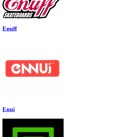
Enuff
Enui