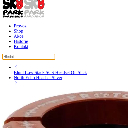
Provoz
Shop
Akce
Historie
Kontakt
košík ( košík je prázdný )
Blunt Low Stack SCS Headset Oil Slick
North Echo Headset Silver