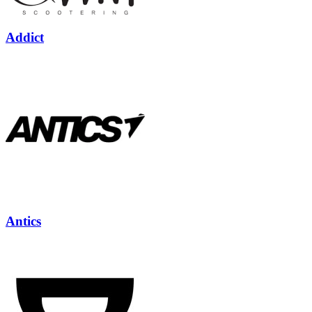
Addict
Antics