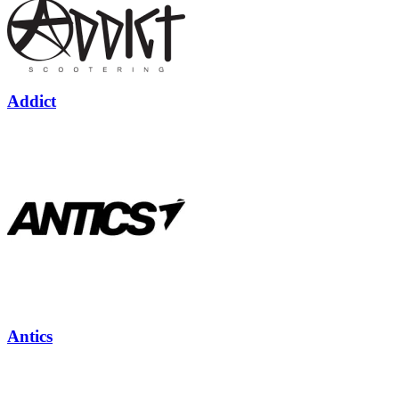
Addict
Antics