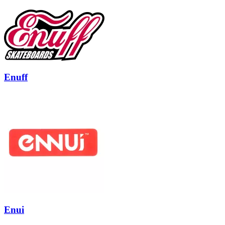
Enuff
Enui