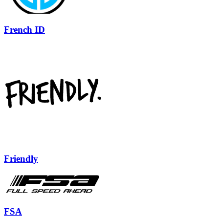
French ID
Friendly
FSA