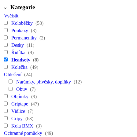
Kategorie
Vyčistit
Koloběžky
(58)
Poukazy
(3)
Permanentky
(2)
Desky
(11)
Řidítka
(9)
Headsety
(8)
Kolečka
(49)
Oblečení
(24)
Narámky, přívěsky, doplňky
(12)
Obuv
(7)
Objímky
(9)
Griptape
(47)
Vidlice
(7)
Gripy
(68)
Kola BMX
(3)
Ochranné pomůcky
(49)