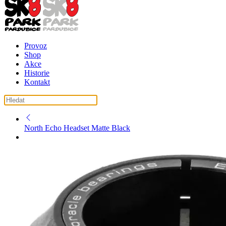
Provoz
Shop
Akce
Historie
Kontakt
košík ( košík je prázdný )
North Echo Headset Matte Black