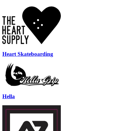
Heart Skateboarding
Hella