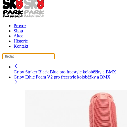
Provoz
Shop
Akce
Historie
Kontakt
košík ( košík je prázdný )
Gripy Striker Black Blue pro freestyle koloběžky a BMX
Gripy Ethic Foam V2 pro freestyle koloběžky a BMX