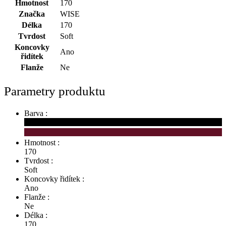
Hmotnost
170
Značka
WISE
Délka
170
Tvrdost
Soft
Koncovky
Ano
řidítek
Flanže
Ne
Parametry produktu
Barva :
Hmotnost :
170
Tvrdost :
Soft
Koncovky řidítek :
Ano
Flanže :
Ne
Délka :
170