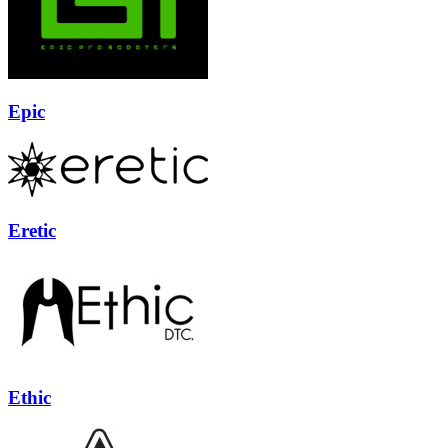
Epic
Eretic
Ethic