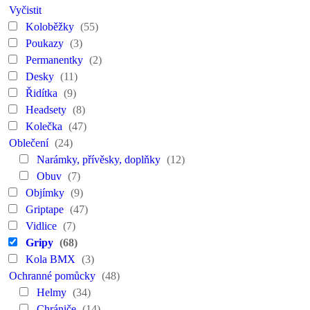
Vyčistit
Koloběžky
(55)
Poukazy
(3)
Permanentky
(2)
Desky
(11)
Řidítka
(9)
Headsety
(8)
Kolečka
(47)
Oblečení
(24)
Narámky, přívěsky, doplňky
(12)
Obuv
(7)
Objímky
(9)
Griptape
(47)
Vidlice
(7)
Gripy
(68)
Kola BMX
(3)
Ochranné pomůcky
(48)
Helmy
(34)
Chrániče
(14)