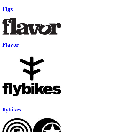
Figz
Flavor
flybikes