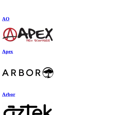
AO
Apex
Arbor