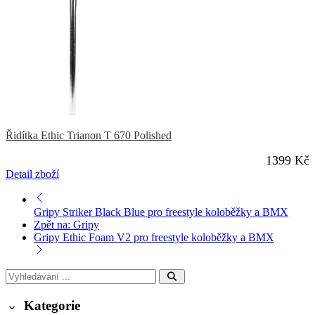
Řidítka Ethic Trianon T 670 Polished
1399 Kč
Detail zboží
Gripy Striker Black Blue pro freestyle koloběžky a BMX
Zpět na: Gripy
Gripy Ethic Foam V2 pro freestyle koloběžky a BMX
Kategorie