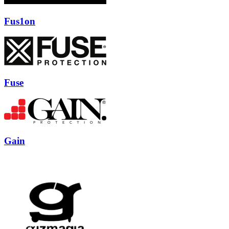
Fus1on
Fuse
Gain