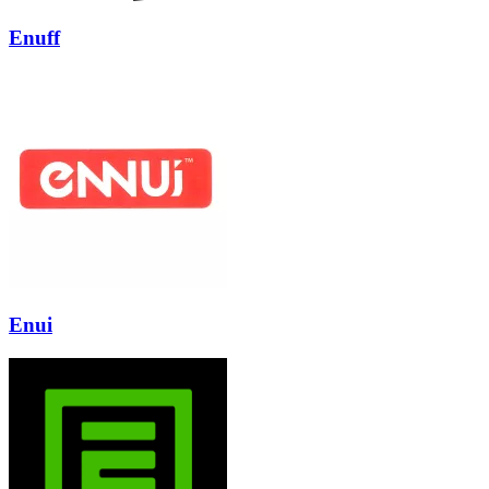
Enuff
Enui