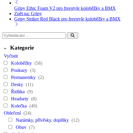
Gripy Ethic Foam V2 pro freestyle koloběžky a BMX
Zpět na: Gripy
Gripy Striker Red Black pro freestyle koloběžky a BMX
Kategorie
Vyčistit
Koloběžky
(58)
Poukazy
(3)
Permanentky
(2)
Desky
(11)
Řidítka
(9)
Headsety
(8)
Kolečka
(49)
Oblečení
(24)
Narámky, přívěsky, doplňky
(12)
Obuv
(7)