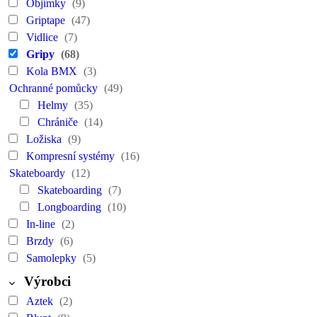
Objímky
(9)
Griptape
(47)
Vidlice
(7)
Gripy
(68)
Kola BMX
(3)
Ochranné pomůcky
(49)
Helmy
(35)
Chrániče
(14)
Ložiska
(9)
Kompresní systémy
(16)
Skateboardy
(12)
Skateboarding
(7)
Longboarding
(10)
In-line
(2)
Brzdy
(6)
Samolepky
(5)
Výrobci
Aztek
(2)