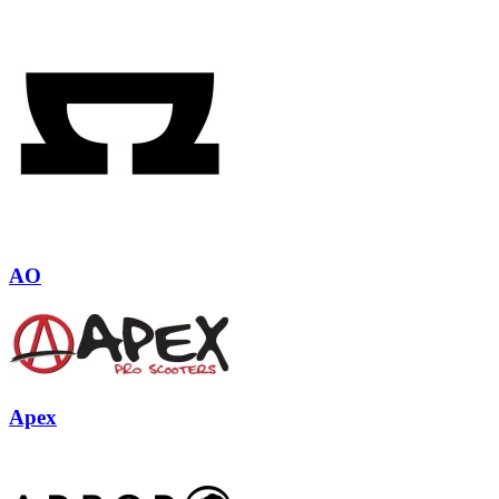
AO
Apex