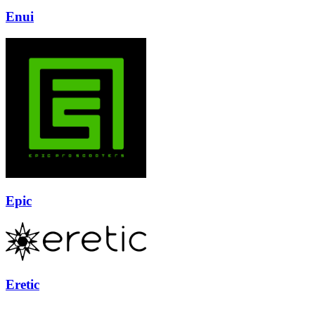
Enui
Epic
Eretic