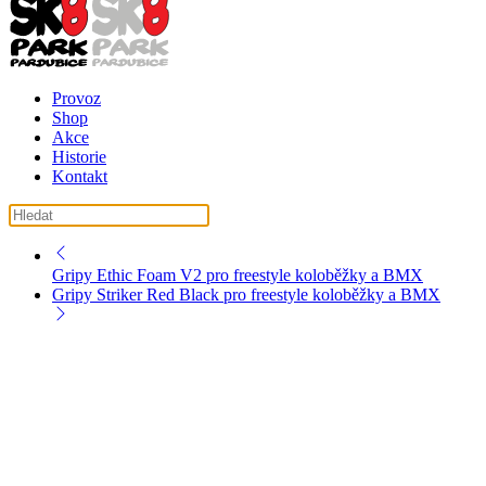
Provoz
Shop
Akce
Historie
Kontakt
košík ( košík je prázdný )
Gripy Ethic Foam V2 pro freestyle koloběžky a BMX
Gripy Striker Red Black pro freestyle koloběžky a BMX