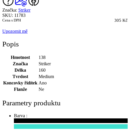
Značka:
Striker
SKU: 11783
Cena s DPH
305 Kč
Upozornit mě
Popis
Hmotnost
138
Značka
Striker
Délka
160
Tvrdost
Medium
Koncovky řidítek
Ano
Flanže
Ne
Parametry produktu
Barva :