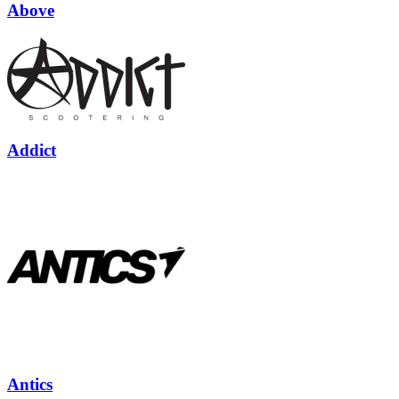
Above
Addict
Antics