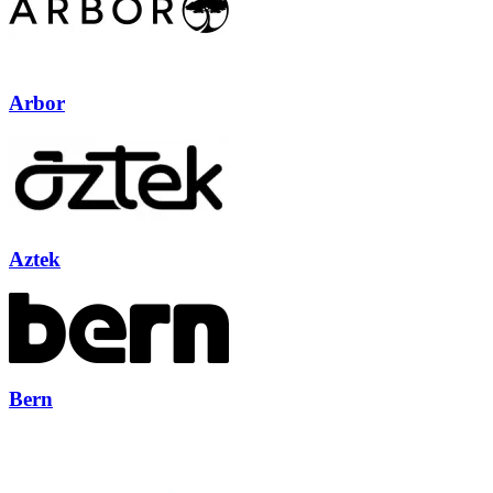
Arbor
Aztek
Bern