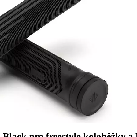
 Black pro freestyle koloběžky 