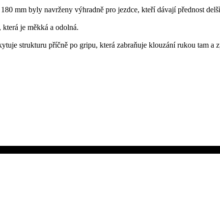
80 mm byly navrženy výhradně pro jezdce, kteří dávají přednost delš
 která je měkká a odolná.
kytuje strukturu příčně po gripu, která zabraňuje klouzání rukou tam a z