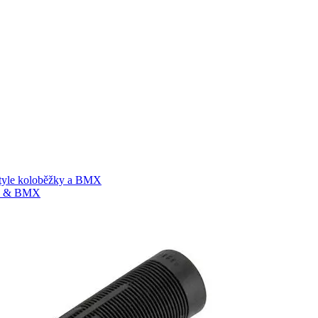
style koloběžky a BMX
žky & BMX