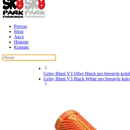
Provoz
Shop
Akce
Historie
Kontakt
Gripy Blunt V3 Olive Black pro freestyle ko
Gripy Blunt V3 Black White pro freestyle ko