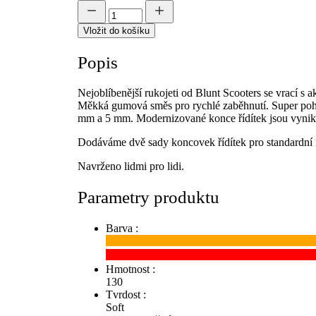
Vložit do košíku
Popis
Nejoblíbenější rukojeti od Blunt Scooters se vrací s
Měkká gumová směs pro rychlé zaběhnutí. Super pohod
mm a 5 mm. Modernizované konce řídítek jsou vynikaj
Dodáváme dvě sady koncovek řídítek pro standardní i 
Navrženo lidmi pro lidi.
Parametry produktu
Barva :
Hmotnost :
130
Tvrdost :
Soft