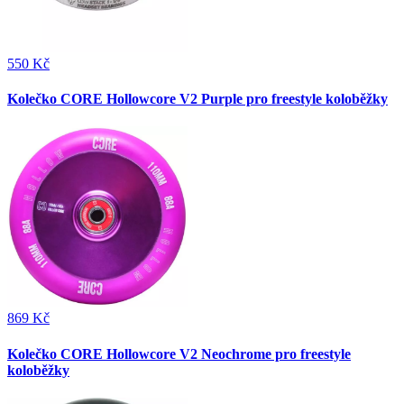
550 Kč
Kolečko CORE Hollowcore V2 Purple pro freestyle koloběžky
869 Kč
Kolečko CORE Hollowcore V2 Neochrome pro freestyle
koloběžky