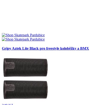
Gripy Aztek Lite Black pro freestyle koloběžky a BMX