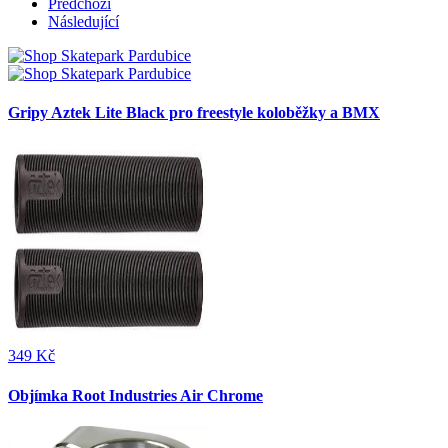
Předchozí
Následující
Gripy Aztek Lite Black pro freestyle koloběžky a BMX
349 Kč
Objímka Root Industries Air Chrome