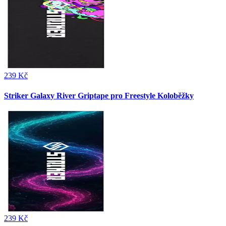
239 Kč
Striker Galaxy River Griptape pro Freestyle Koloběžky
239 Kč