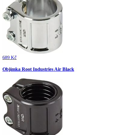
689 Kč
Objímka Root Industries Air Black