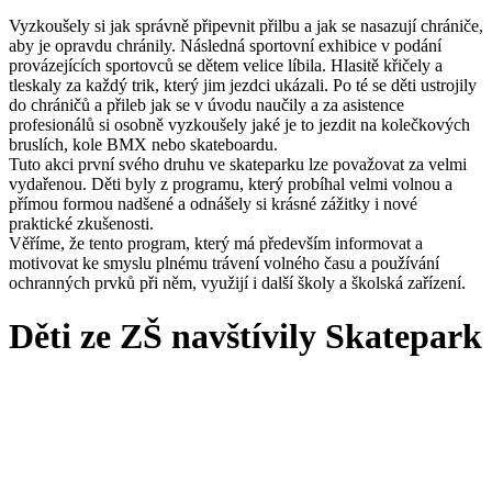
Vyzkoušely si jak správně připevnit přilbu a jak se nasazují chrániče,
aby je opravdu chránily. Následná sportovní exhibice v podání
provázejících sportovců se dětem velice líbila. Hlasitě křičely a
tleskaly za každý trik, který jim jezdci ukázali. Po té se děti ustrojily
do chráničů a přileb jak se v úvodu naučily a za asistence
profesionálů si osobně vyzkoušely jaké je to jezdit na kolečkových
bruslích, kole BMX nebo skateboardu.
Tuto akci první svého druhu ve skateparku lze považovat za velmi
vydařenou. Děti byly z programu, který probíhal velmi volnou a
přímou formou nadšené a odnášely si krásné zážitky i nové
praktické zkušenosti.
Věříme, že tento program, který má především informovat a
motivovat ke smyslu plnému trávení volného času a používání
ochranných prvků při něm, využijí i další školy a školská zařízení.
Děti ze ZŠ navštívily Skatepark