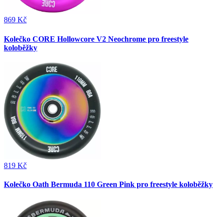
869 Kč
Kolečko CORE Hollowcore V2 Neochrome pro freestyle
koloběžky
819 Kč
Kolečko Oath Bermuda 110 Green Pink pro freestyle koloběžky