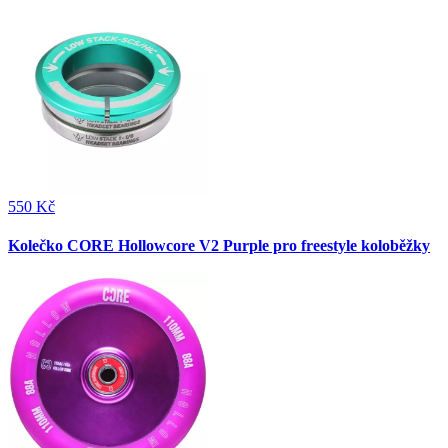
550 Kč
Kolečko CORE Hollowcore V2 Purple pro freestyle koloběžky