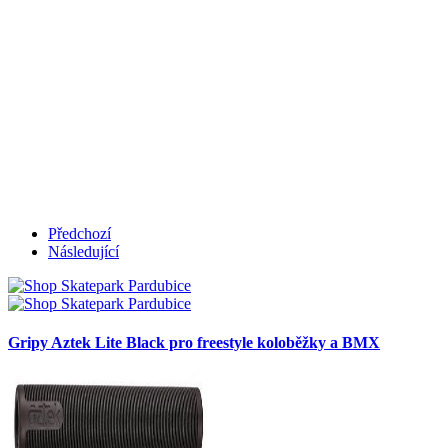
Předchozí
Následující
Gripy Aztek Lite Black pro freestyle koloběžky a BMX